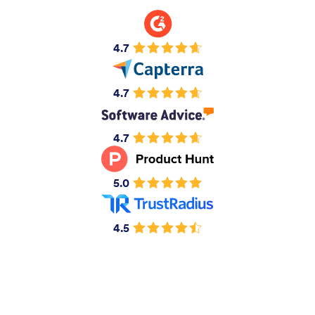
4.7
4.7
4.7
5.0
4.5