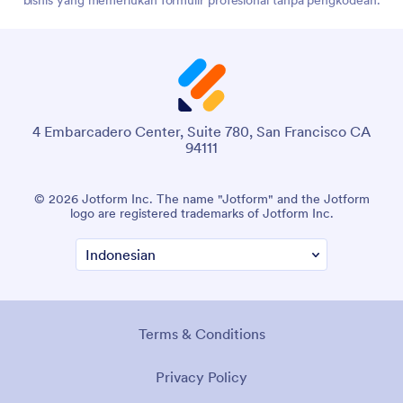
bisnis yang memerlukan formulir profesional tanpa pengkodean.
4 Embarcadero Center, Suite 780, San Francisco CA
94111
© 2026 Jotform Inc. The name "Jotform" and the Jotform
logo are registered trademarks of Jotform Inc.
Terms & Conditions
Privacy Policy