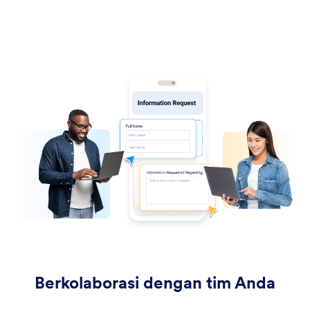
Berkolaborasi dengan tim Anda