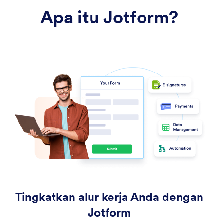
Apa itu Jotform?
Tingkatkan alur kerja Anda dengan
Jotform