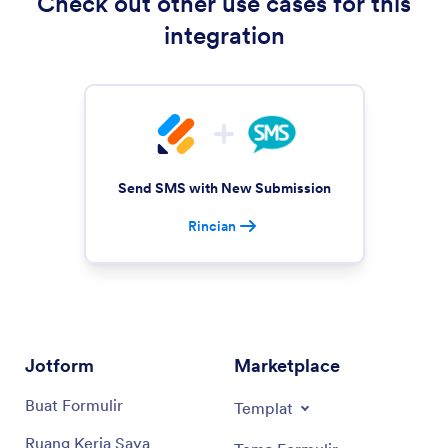
Check out other use cases for this
integration
Send SMS with New Submission
Rincian
Jotform
Marketplace
Buat Formulir
Templat
Ruang Kerja Saya