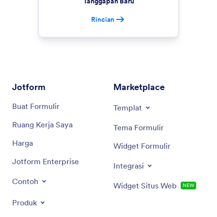
Tanggapan Baru
Rincian
Jotform
Marketplace
Buat Formulir
Templat
Ruang Kerja Saya
Tema Formulir
Harga
Widget Formulir
Jotform Enterprise
Integrasi
Contoh
Widget Situs Web
NEW
Produk