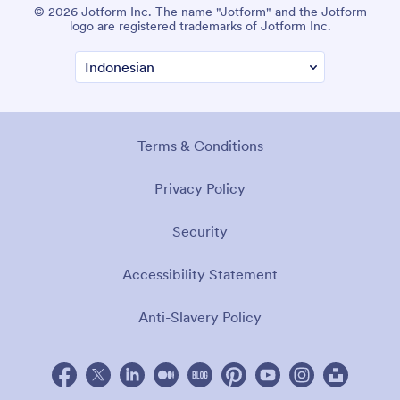
© 2026 Jotform Inc. The name "Jotform" and the Jotform
logo are registered trademarks of Jotform Inc.
Terms & Conditions
Privacy Policy
Security
Accessibility Statement
Anti-Slavery Policy