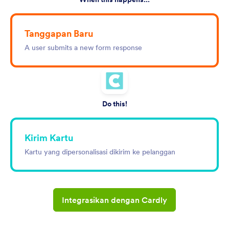
Tanggapan Baru
A user submits a new form response
Do this!
Kirim Kartu
Kartu yang dipersonalisasi dikirim ke pelanggan
Integrasikan dengan Cardly