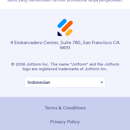
bisnis yang memerlukan formulir profesional tanpa pengkodean.
4 Embarcadero Center, Suite 780, San Francisco CA
94111
© 2026 Jotform Inc. The name "Jotform" and the Jotform
logo are registered trademarks of Jotform Inc.
Terms & Conditions
Privacy Policy