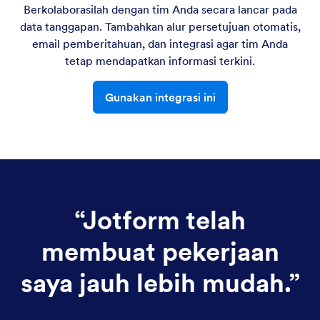
Berkolaborasilah dengan tim Anda secara lancar pada
data tanggapan. Tambahkan alur persetujuan otomatis,
email pemberitahuan, dan integrasi agar tim Anda
tetap mendapatkan informasi terkini.
Gunakan integrasi ini
“
Jotform telah
membuat pekerjaan
saya jauh lebih mudah.
”