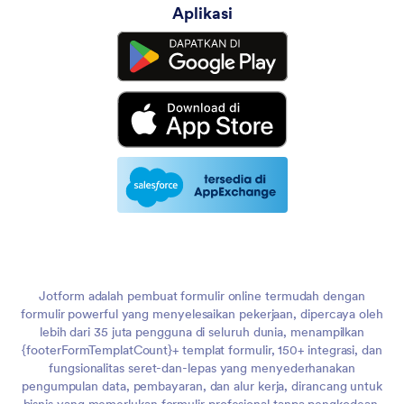
Aplikasi
Jotform adalah pembuat formulir online termudah dengan
formulir powerful yang menyelesaikan pekerjaan, dipercaya oleh
lebih dari 35 juta pengguna di seluruh dunia, menampilkan
{footerFormTemplatCount}+ templat formulir, 150+ integrasi, dan
fungsionalitas seret-dan-lepas yang menyederhanakan
pengumpulan data, pembayaran, dan alur kerja, dirancang untuk