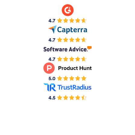
4.7
4.7
4.7
5.0
4.5