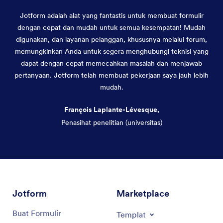
Jotform adalah alat yang fantastis untuk membuat formulir
dengan cepat dan mudah untuk semua kesempatan! Mudah
digunakan, dan layanan pelanggan, khususnya melalui forum,
memungkinkan Anda untuk segera menghubungi teknisi yang
dapat dengan cepat memecahkan masalah dan menjawab
pertanyaan. Jotform telah membuat pekerjaan saya jauh lebih
mudah.
François Laplante-Lévesque,
Penasihat penelitian (universitas)
Akhir dialog
Jotform
Marketplace
Buat Formulir
Templat