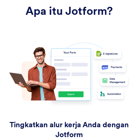
Apa itu Jotform?
Tingkatkan alur kerja Anda dengan
Jotform