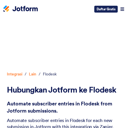
Daftar Gratis
Dialog dimulai
Integrasi
/
Lain
/
Flodesk
Hubungkan Jotform ke Flodesk
Automate subscriber entries in Flodesk from
Jotform submissions.
Automate subscriber entries in Flodesk for each new
submission in Jotform with this integration via Zapier.