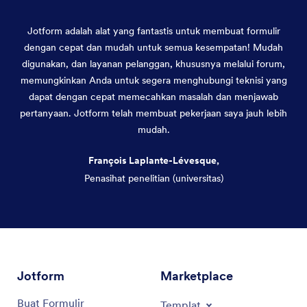
Jotform adalah alat yang fantastis untuk membuat formulir
dengan cepat dan mudah untuk semua kesempatan! Mudah
digunakan, dan layanan pelanggan, khususnya melalui forum,
memungkinkan Anda untuk segera menghubungi teknisi yang
dapat dengan cepat memecahkan masalah dan menjawab
pertanyaan. Jotform telah membuat pekerjaan saya jauh lebih
mudah.
François Laplante-Lévesque,
Penasihat penelitian (universitas)
Akhir dialog
Jotform
Marketplace
Buat Formulir
Templat