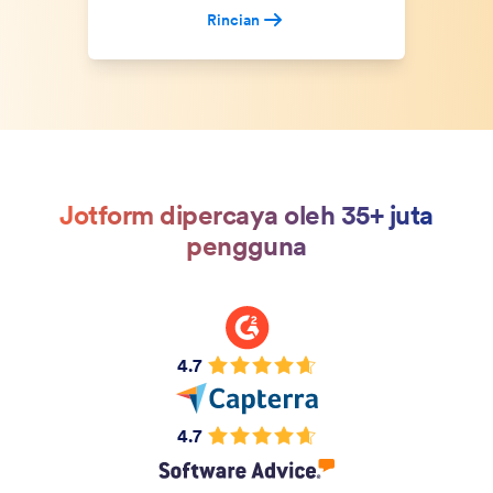
Rincian
Jotform dipercaya oleh 35+ juta
pengguna
4.7
4.7