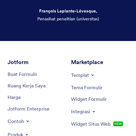
François Laplante-Lévesque,
Penasihat penelitian (universitas)
Akhir dialog
Jotform
Marketplace
Buat Formulir
Templat
Ruang Kerja Saya
Tema Formulir
Harga
Widget Formulir
Jotform Enterprise
Integrasi
Contoh
Widget Situs Web
NEW
Produk