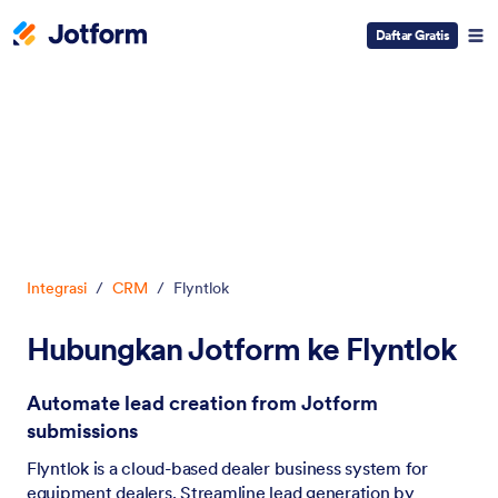
Daftar Gratis
Dialog dimulai
Integrasi
/
CRM
/
Flyntlok
Hubungkan Jotform ke Flyntlok
Automate lead creation from Jotform
submissions
Flyntlok is a cloud-based dealer business system for
equipment dealers. Streamline lead generation by