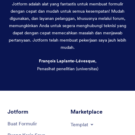
Jotform adalah alat yang fantastis untuk membuat formulir
dengan cepat dan mudah untuk semua kesempatan! Mudah
digunakan, dan layanan pelanggan, khususnya melalui forum,
memungkinkan Anda untuk segera menghubungi teknisi yang
dapat dengan cepat memecahkan masalah dan menjawab
pertanyaan. Jotform telah membuat pekerjaan saya jauh lebih
mudah.
François Laplante-Lévesque,
Penasihat penelitian (universitas)
Akhir dialog
Jotform
Marketplace
Buat Formulir
Templat
Ruang Kerja Saya