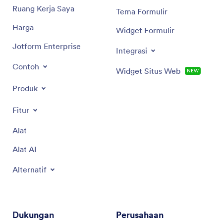
Ruang Kerja Saya
Tema Formulir
Harga
Widget Formulir
Jotform Enterprise
Integrasi
Contoh
Widget Situs Web
NEW
Produk
Fitur
Alat
Alat AI
Alternatif
Dukungan
Perusahaan