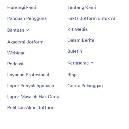
Hubungi kami
Tentang Kami
Panduan Pengguna
Fakta Jotform untuk AI
Kit Media
Bantuan
Dalam Berita
Akademi Jotform
Buletin
Webinar
Kerjasama
Podcast
Layanan Profesional
Blog
Lapor Penyalahgunaan
Cerita Pelanggan
Lapor Masalah Hak Cipta
Pulihkan Akun Jotform