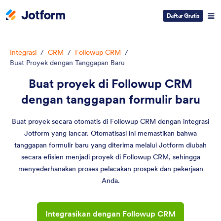
Daftar Gratis
Integrasi
/
CRM
/
Followup CRM
/
Buat Proyek dengan Tanggapan Baru
Buat proyek di Followup CRM
dengan tanggapan formulir baru
Buat proyek secara otomatis di Followup CRM dengan integrasi
Jotform yang lancar. Otomatisasi ini memastikan bahwa
tanggapan formulir baru yang diterima melalui Jotform diubah
secara efisien menjadi proyek di Followup CRM, sehingga
menyederhanakan proses pelacakan prospek dan pekerjaan
Anda.
Integrasikan dengan Followup CRM