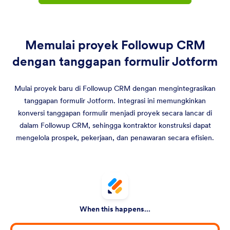
Memulai proyek Followup CRM
dengan tanggapan formulir Jotform
Mulai proyek baru di Followup CRM dengan mengintegrasikan
tanggapan formulir Jotform. Integrasi ini memungkinkan
konversi tanggapan formulir menjadi proyek secara lancar di
dalam Followup CRM, sehingga kontraktor konstruksi dapat
mengelola prospek, pekerjaan, dan penawaran secara efisien.
When this happens...