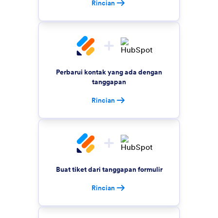
Rincian
Perbarui kontak yang ada dengan
tanggapan
Rincian
Buat tiket dari tanggapan formulir
Rincian