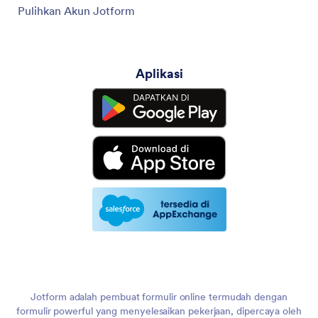
Pulihkan Akun Jotform
Aplikasi
Jotform adalah pembuat formulir online termudah dengan
formulir powerful yang menyelesaikan pekerjaan, dipercaya oleh