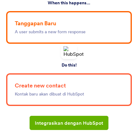
When this happens...
Tanggapan Baru
A user submits a new form response
Do this!
Create new contact
Kontak baru akan dibuat di HubSpot
Integrasikan dengan HubSpot