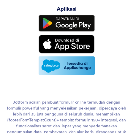
Aplikasi
Jotform adalah pembuat formulir online termudah dengan
formulir powerful yang menyelesaikan pekerjaan, dipercaya oleh
lebih dari 35 juta pengguna di seluruh dunia, menampilkan
{footerFormTemplatCount}+ templat formulir, 150+ integrasi, dan
fungsionalitas seret-dan-lepas yang menyederhanakan
pengumpulan data, pembayaran, dan alur kerja, dirancang untuk