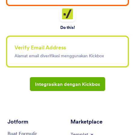
Do this!
Verify Email Address
Alamat email diverifikasi menggunakan Kickbox
Integrasikan dengan Kickbox
Jotform
Marketplace
Buat Formulir
Templat