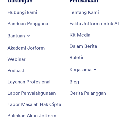
Dukungan
Perusahaan
Hubungi kami
Tentang Kami
Panduan Pengguna
Fakta Jotform untuk AI
Kit Media
Bantuan
Dalam Berita
Akademi Jotform
Buletin
Webinar
Kerjasama
Podcast
Layanan Profesional
Blog
Lapor Penyalahgunaan
Cerita Pelanggan
Lapor Masalah Hak Cipta
Pulihkan Akun Jotform