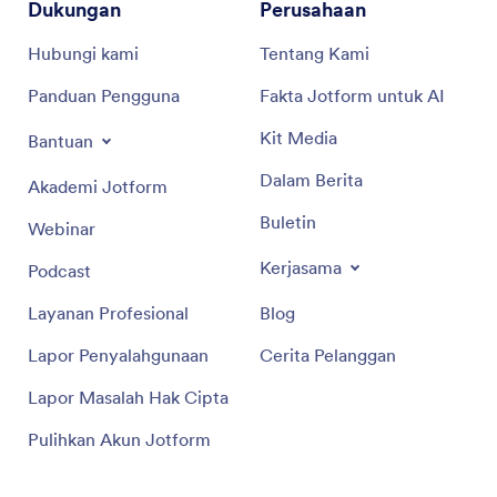
Dukungan
Perusahaan
Hubungi kami
Tentang Kami
Panduan Pengguna
Fakta Jotform untuk AI
Kit Media
Bantuan
Dalam Berita
Akademi Jotform
Buletin
Webinar
Kerjasama
Podcast
Layanan Profesional
Blog
Lapor Penyalahgunaan
Cerita Pelanggan
Lapor Masalah Hak Cipta
Pulihkan Akun Jotform