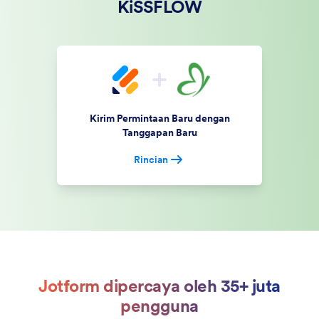
KiSSFLOW
Kirim Permintaan Baru dengan
Tanggapan Baru
Rincian
Jotform dipercaya oleh 35+ juta
pengguna