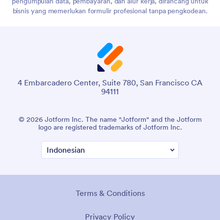
pengumpulan data, pembayaran, dan alur kerja, dirancang untuk
bisnis yang memerlukan formulir profesional tanpa pengkodean.
4 Embarcadero Center, Suite 780, San Francisco CA
94111
© 2026 Jotform Inc. The name "Jotform" and the Jotform
logo are registered trademarks of Jotform Inc.
Terms & Conditions
Privacy Policy