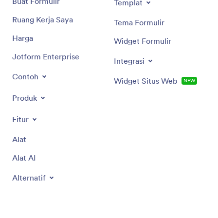
Buat Formulir
Templat
Ruang Kerja Saya
Tema Formulir
Harga
Widget Formulir
Jotform Enterprise
Integrasi
Contoh
Widget Situs Web
NEW
Produk
Fitur
Alat
Alat AI
Alternatif