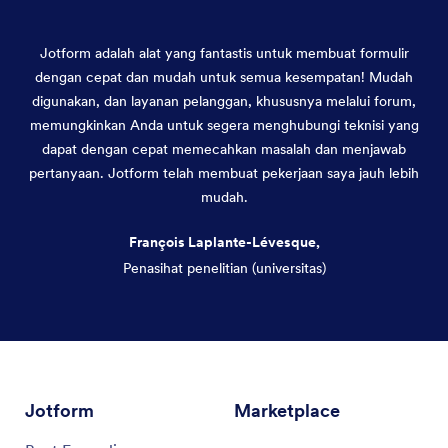
Jotform adalah alat yang fantastis untuk membuat formulir
dengan cepat dan mudah untuk semua kesempatan! Mudah
digunakan, dan layanan pelanggan, khususnya melalui forum,
memungkinkan Anda untuk segera menghubungi teknisi yang
dapat dengan cepat memecahkan masalah dan menjawab
pertanyaan. Jotform telah membuat pekerjaan saya jauh lebih
mudah.
François Laplante-Lévesque,
Penasihat penelitian (universitas)
Akhir dialog
Jotform
Marketplace