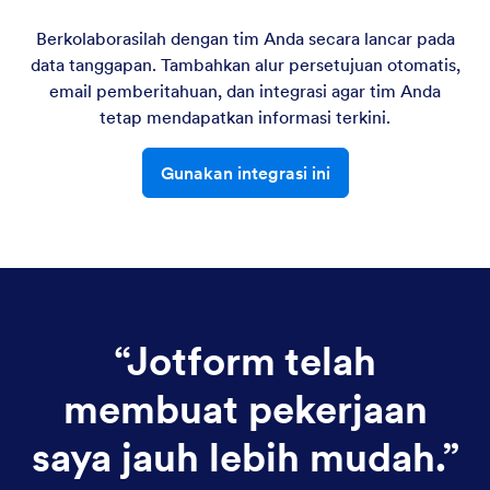
Berkolaborasilah dengan tim Anda secara lancar pada
data tanggapan. Tambahkan alur persetujuan otomatis,
email pemberitahuan, dan integrasi agar tim Anda
tetap mendapatkan informasi terkini.
Gunakan integrasi ini
“
Jotform telah
membuat pekerjaan
saya jauh lebih mudah.
”