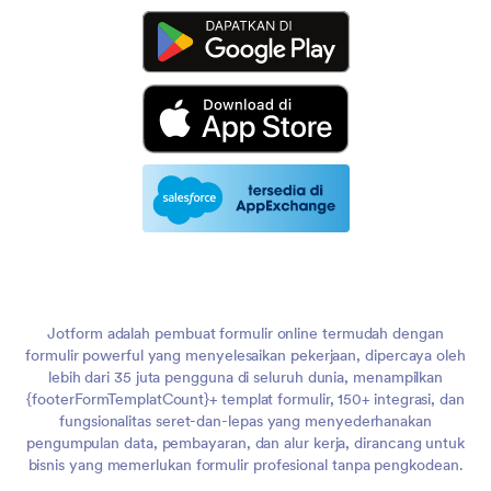
Jotform adalah pembuat formulir online termudah dengan
formulir powerful yang menyelesaikan pekerjaan, dipercaya oleh
lebih dari 35 juta pengguna di seluruh dunia, menampilkan
{footerFormTemplatCount}+ templat formulir, 150+ integrasi, dan
fungsionalitas seret-dan-lepas yang menyederhanakan
pengumpulan data, pembayaran, dan alur kerja, dirancang untuk
bisnis yang memerlukan formulir profesional tanpa pengkodean.