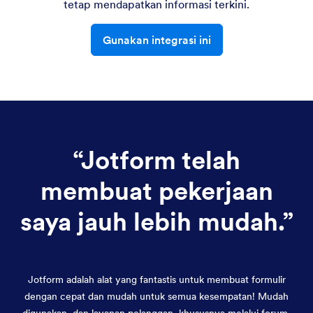
tetap mendapatkan informasi terkini.
Gunakan integrasi ini
“
Jotform telah
membuat pekerjaan
saya jauh lebih mudah.
”
Jotform adalah alat yang fantastis untuk membuat formulir
dengan cepat dan mudah untuk semua kesempatan! Mudah
digunakan, dan layanan pelanggan, khususnya melalui forum,