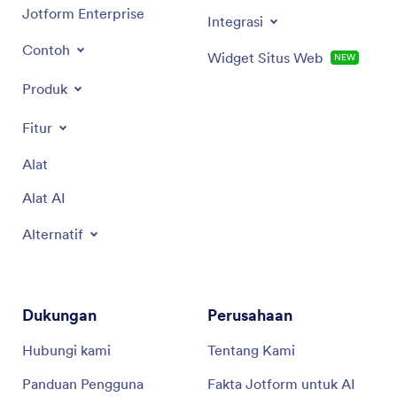
Jotform Enterprise
Integrasi
Contoh
Widget Situs Web
NEW
Produk
Fitur
Alat
Alat AI
Alternatif
Dukungan
Perusahaan
Hubungi kami
Tentang Kami
Panduan Pengguna
Fakta Jotform untuk AI