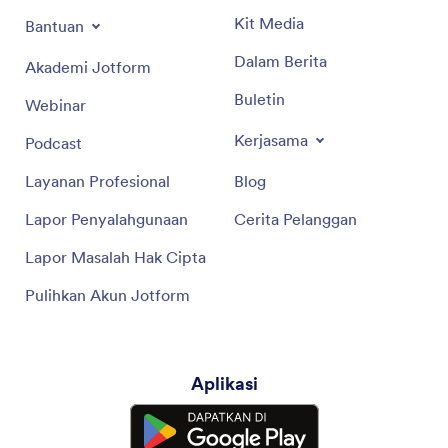
Kit Media
Bantuan
Dalam Berita
Akademi Jotform
Buletin
Webinar
Kerjasama
Podcast
Layanan Profesional
Blog
Lapor Penyalahgunaan
Cerita Pelanggan
Lapor Masalah Hak Cipta
Pulihkan Akun Jotform
Aplikasi