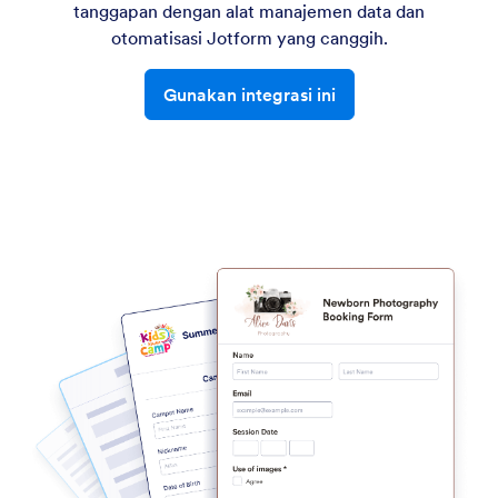
tanggapan dengan alat manajemen data dan
otomatisasi Jotform yang canggih.
Gunakan integrasi ini