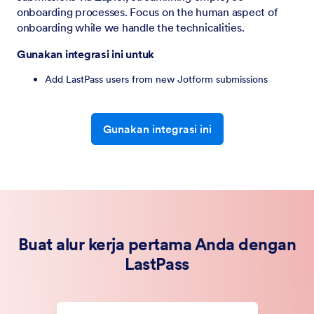
onboarding processes. Focus on the human aspect of
onboarding while we handle the technicalities.
Gunakan integrasi ini untuk
Add LastPass users from new Jotform submissions
Gunakan integrasi ini
Buat alur kerja pertama Anda dengan
LastPass