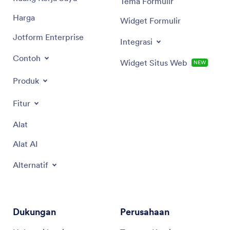
Tema Formulir
Harga
Widget Formulir
Jotform Enterprise
Integrasi
Contoh
Widget Situs Web
NEW
Produk
Fitur
Alat
Alat AI
Alternatif
Dukungan
Perusahaan