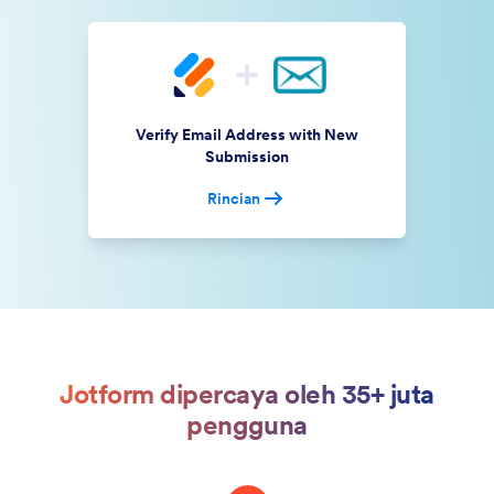
Verify Email Address with New
Submission
Rincian
Jotform dipercaya oleh 35+ juta
pengguna