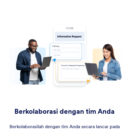
Berkolaborasi dengan tim Anda
Berkolaborasilah dengan tim Anda secara lancar pada