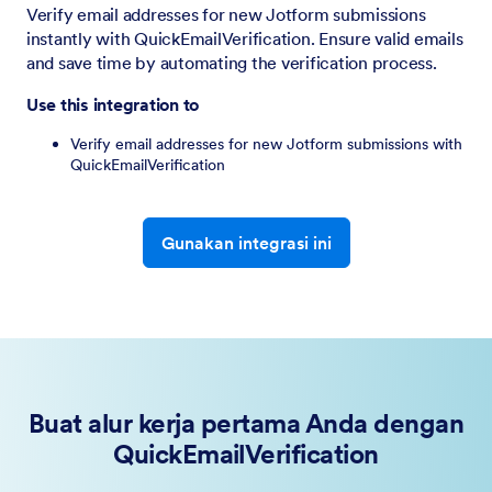
Verify email addresses for new Jotform submissions
instantly with QuickEmailVerification. Ensure valid emails
and save time by automating the verification process.
Use this integration to
Verify email addresses for new Jotform submissions with
QuickEmailVerification
Gunakan integrasi ini
Buat alur kerja pertama Anda dengan
QuickEmailVerification