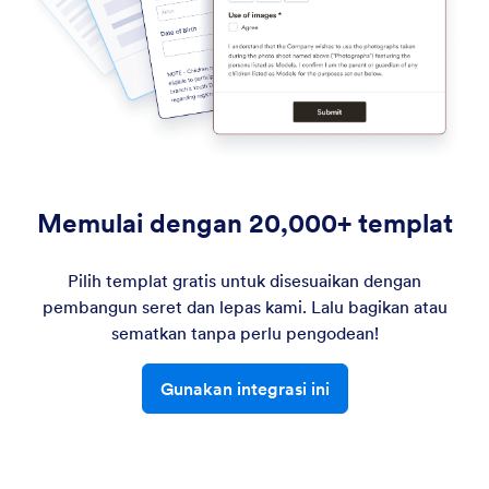
Memulai dengan 20,000+ templat
Pilih templat gratis untuk disesuaikan dengan
pembangun seret dan lepas kami. Lalu bagikan atau
sematkan tanpa perlu pengodean!
Gunakan integrasi ini