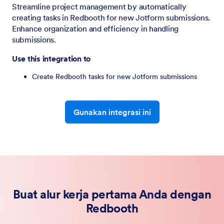
Streamline project management by automatically
creating tasks in Redbooth for new Jotform submissions.
Enhance organization and efficiency in handling
submissions.
Use this integration to
Create Redbooth tasks for new Jotform submissions
Gunakan integrasi ini
Buat alur kerja pertama Anda dengan
Redbooth