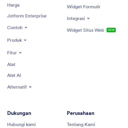
Harga
Widget Formulir
Jotform Enterprise
Integrasi
Contoh
Widget Situs Web
NEW
Produk
Fitur
Alat
Alat AI
Alternatif
Dukungan
Perusahaan
Hubungi kami
Tentang Kami