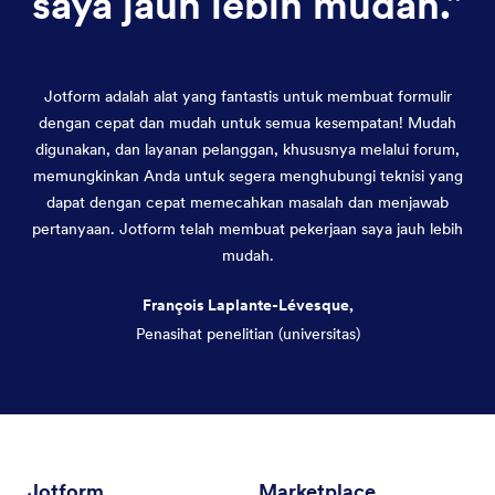
saya jauh lebih mudah.
”
Jotform adalah alat yang fantastis untuk membuat formulir
dengan cepat dan mudah untuk semua kesempatan! Mudah
digunakan, dan layanan pelanggan, khususnya melalui forum,
memungkinkan Anda untuk segera menghubungi teknisi yang
dapat dengan cepat memecahkan masalah dan menjawab
pertanyaan. Jotform telah membuat pekerjaan saya jauh lebih
mudah.
François Laplante-Lévesque,
Penasihat penelitian (universitas)
Akhir dialog
Jotform
Marketplace