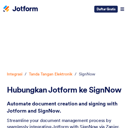
Daftar Gratis
Dialog dimulai
Integrasi
/
Tanda Tangan Elektronik
/
SignNow
Hubungkan Jotform ke SignNow
Automate document creation and signing with
Jotform and SignNow.
Streamline your document management process by
seamlessly integrating Jotform with SignNow via Zapier.