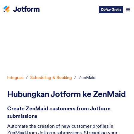
Daftar Gratis
Dialog dimulai
Integrasi
/
Scheduling & Booking
/
ZenMaid
Hubungkan Jotform ke ZenMaid
Create ZenMaid customers from Jotform
submissions
Automate the creation of new customer profiles in
ZenMaid from Jotform submissions. Streamline your