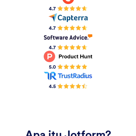
4.7
4.7
4.7
5.0
4.5
Apa itu Jotform?