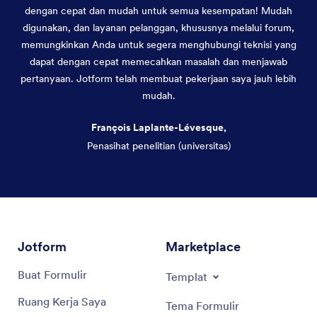
dengan cepat dan mudah untuk semua kesempatan! Mudah
digunakan, dan layanan pelanggan, khususnya melalui forum,
memungkinkan Anda untuk segera menghubungi teknisi yang
dapat dengan cepat memecahkan masalah dan menjawab
pertanyaan. Jotform telah membuat pekerjaan saya jauh lebih
mudah.
François Laplante-Lévesque,
Penasihat penelitian (universitas)
Akhir dialog
Jotform
Marketplace
Buat Formulir
Templat
Ruang Kerja Saya
Tema Formulir