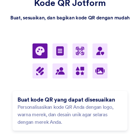
Kode QR Jotform
Buat, sesuaikan, dan bagikan kode QR dengan mudah
Buat kode QR yang dapat disesuaikan
Bagikan formulir melalui kode QR
Personalisasikan kode QR Anda dengan logo,
Bagikan Formulir Jotform Anda dengan kode
warna merek, dan desain unik agar selaras
QR. Cukup gunakan opsi
Bagi formulir
di tab
dengan merek Anda.
Publikasi. Atau, buat kode QR dari Google Docs
dan lainnya untuk memudahkan berbagi.