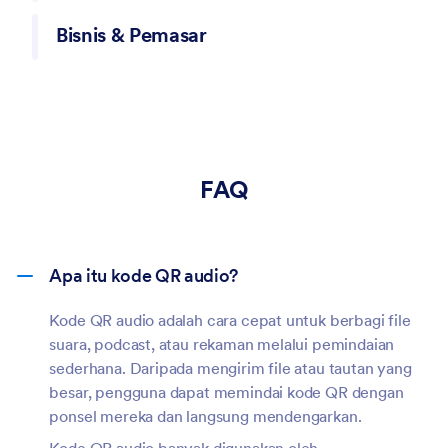
selebaran, atau bahkan merchandise untuk
Guru dan pelatih dapat melampirkan penjelasan audio,
Bisnis & Pemasar
menumbuhkan audiens Anda.
instruksi, atau pelajaran bahasa ke materi belajar,
membuat pembelajaran lebih interaktif dan mudah
Merek dapat menggunakan kode QR audio untuk
diakses.
berbagi jingle, iklan suara, atau pesan promosi. Kode ini
sangat cocok untuk presentasi, kemasan produk,
pemasaran acara, atau kampanye keterlibatan
pelanggan.
FAQ
Apa itu kode QR audio?
Kode QR audio adalah cara cepat untuk berbagi file
suara, podcast, atau rekaman melalui pemindaian
sederhana. Daripada mengirim file atau tautan yang
besar, pengguna dapat memindai kode QR dengan
ponsel mereka dan langsung mendengarkan.
Kode QR audio banyak digunakan oleh