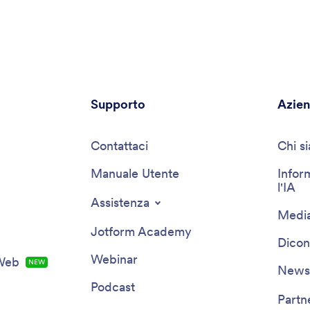
Supporto
Azie
Contattaci
Chi s
Manuale Utente
Infor
l'IA
Assistenza
Media
Jotform Academy
Dicon
Webinar
 Web
NEW
Newsl
Podcast
Partn