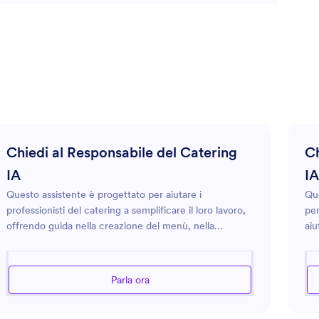
Chiedi al Responsabile del Catering
Ch
IA
IA
Questo assistente è progettato per aiutare i
Que
professionisti del catering a semplificare il loro lavoro,
per
offrendo guida nella creazione del menù, nella
aiu
gestione dei costi e nel coordinamento degli eventi.
coo
Catering Manager IA è esperto nell'organizzare eventi
par
di vario tipo, gestire i fornitori e garantire la qualità del
com
Parla ora
servizio. Che tu stia pianificando un piccolo incontro o
eve
un grande evento aziendale, questo assistente può
tra