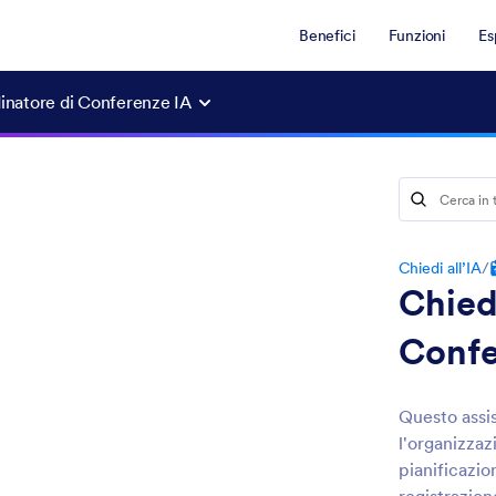
Benefici
Funzioni
Es
dinatore di Conferenze IA
Chiedi all’IA
/
Chied
Confe
Questo assis
l'organizzaz
pianificazion