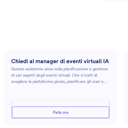
Chiedi al manager di eventi virtuali IA
Questo assistente aiuta nella pianificazione e gestione
di vari aspetti degli eventi virtuali. Che si tratti di
scegliere la piattaforma giusta, pianificare gli orari o
gestire il coinvolgimento dei partecipanti, scoprirai
come far funzionare al meglio i tuoi eventi online. Sarai
in grado di affrontare le difficoltà legate
all'organizzazione degli incontri virtuali, garantendo
Parla ora
che ogni aspetto del tuo evento sia curato per la
migliore riuscita del tuo evento.