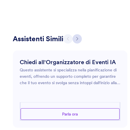
Assistenti Simili
Chiedi all'Organizzatore di Eventi IA
Questo assistente si specializza nella pianificazione di
eventi, offrendo un supporto completo per garantire
che il tuo evento si svolga senza intoppi dall'inizio alla
fine. Con esperienza nell'organizzazione di ogni tipo di
eventi, dalle riunioni aziendali ai matrimoni, questo
assistente può guidarti nella scelta del luogo, del
budget, nella pianificazione e altro ancora. Che tu stia
Parla ora
pianificando un piccolo incontro o un evento su larga
scala, questo assistente offre preziose informazioni e
abilità organizzative per aiutarti a realizzare la tua