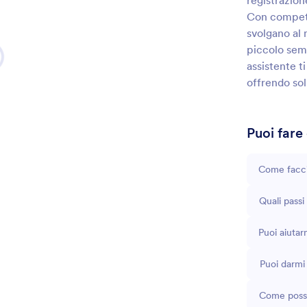
registrazione
Con competen
svolgano al m
piccolo sem
assistente t
offrendo sol
Puoi fare
Come faccio
Quali passi
Puoi aiuta
Puoi darmi 
Come posso