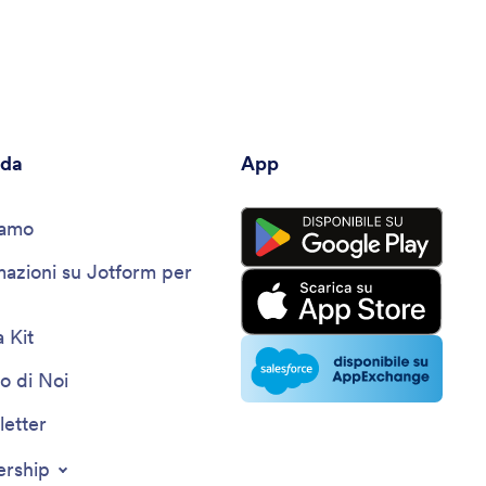
fornire preziosi spunti e consigli pratici per migliorare i
con
tuoi servizi di catering.
a c
off
esi
nda
App
iamo
mazioni su Jotform per
 Kit
o di Noi
etter
ership