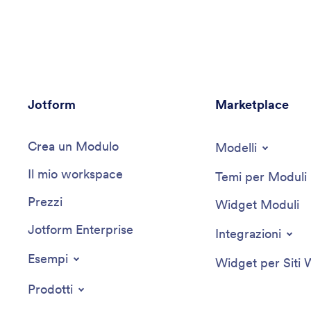
visione. Affidati a questo assistente per portare
creatività ed efficienza nel processo di pianificazione
del tuo evento, per un'esperienza memorabile per tutti
i partecipanti.
Jotform
Marketplace
Crea un Modulo
Modelli
Il mio workspace
Temi per Moduli
Prezzi
Widget Moduli
Jotform Enterprise
Integrazioni
Esempi
Widget per Siti
Prodotti