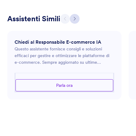
Assistenti Simili
Chiedi al Responsabile E-commerce IA
Questo assistente fornisce consigli e soluzioni
efficaci per gestire e ottimizzare le piattaforme di
e-commerce. Sempre aggiornato su ultime
tendenze, strumenti e tecnologie nel retail online,
può offrire un supporto a tutto tondo, dalla gestione
del catalogo prodotti allo sviluppo di strategie di
Parla ora
vendita efficaci. Fornisce anche indicazioni per
migliorare le esperienze dei clienti, ottimizzare le
interfacce dei siti web e implementare sistemi
efficienti di logistica e inventario. Che tu stia
affrontando sfide nelle integrazioni di pagamento,
SEO o analisi, questo assistente offre
approfondimenti per semplificare le tue operazioni
e aumentare la redditività.