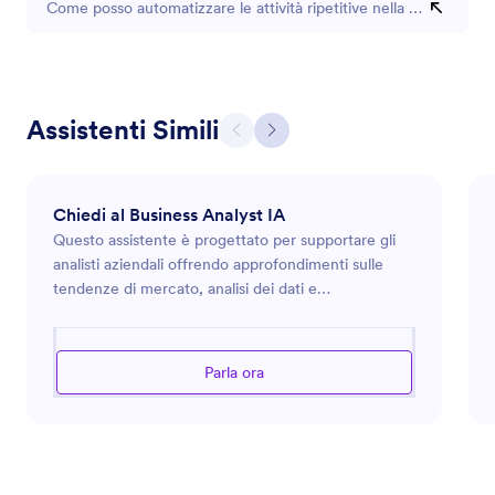
Come posso automatizzare le attività ripetitive nella mia attività?
Assistenti Simili
Chiedi al Business Analyst IA
Questo assistente è progettato per supportare gli
analisti aziendali offrendo approfondimenti sulle
tendenze di mercato, analisi dei dati e
ottimizzazione dei processi. Può fornire indicazioni
sull'uso degli strumenti di analisi, l'interpretazione
dei dati aziendali e l'implementazione di processi
Parla ora
migliori per aumentare l'efficienza e la produttività
all'interno di un'organizzazione. Che tu stia
conducendo ricerche di mercato, valutando
metriche di performance o progettando strategie
aziendali efficaci, questo assistente ti fornirà le