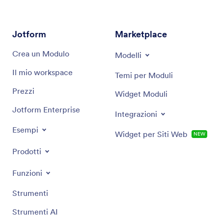
informazioni e gli strumenti necessari per avere
successo nel dinamico mondo dell'analisi aziendale.
Jotform
Marketplace
Crea un Modulo
Modelli
Il mio workspace
Temi per Moduli
Prezzi
Widget Moduli
Jotform Enterprise
Integrazioni
Esempi
Widget per Siti Web
NEW
Prodotti
Funzioni
Strumenti
Strumenti AI