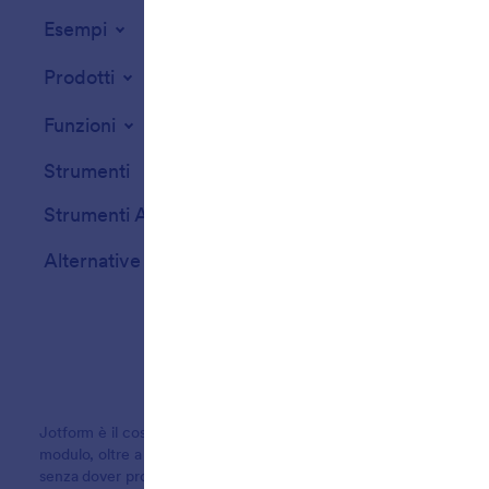
Esempi
Widget per Siti
Prodotti
Funzioni
Strumenti
Strumenti AI
Alternative
Jotform è il costruttore di moduli online più facile da usare, con st
modulo, oltre a 150 integrazioni e una funzione di trascinamento e r
senza dover programmare.