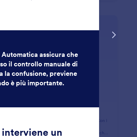
: Follower Count
Scopri di più
mero di follower
idi a quali utenti far rispondere dal tuo Agente IA. Con i
tri per Numero di Follower, puoi concentrarti su
uencer, fan fedeli o profili di alto valore, garantendo che