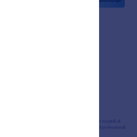
o di Noi
etter
ership
 dei Clienti
lioni di utenti in tutto il mondo e offre più di 20,000 modelli di
lavoro. Ideale per le aziende che necessitano di moduli professionali