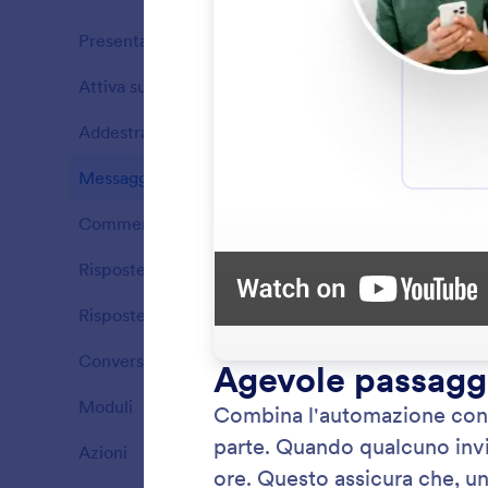
Presentazione
15
Attiva subito
5
Funzioni
Addestra
6
Funzioni
Messaggi diretti (DM)
6
Funzioni
Commenti
5
Funzioni
Risposte alle storie
4
Funzioni
Risposte alle menzioni
4
Funzioni
Conversazioni
4
Rispo
Funzioni
Rispond
Moduli
2
Funzioni
rapide e
conversaz
Azioni
4
Funzioni