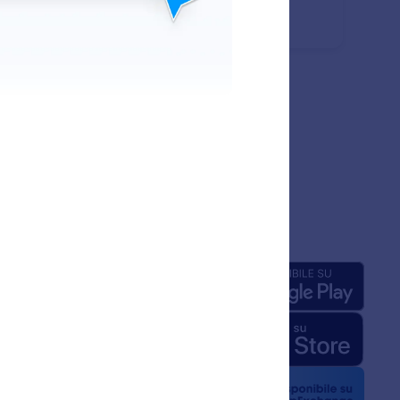
omatica garantisce conversazioni fluide e senza
erruzioni, sospendendo le risposte IA per 24 ore dopo un
saggio umano.
nda
App
iamo
mazioni su Jotform per
 Kit