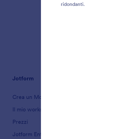
attender
umane e 
Jotform
Marketplace
Crea un Modulo
Modelli
Il mio workspace
Temi per Moduli
Prezzi
Widget Moduli
Jotform Enterprise
Integrazioni