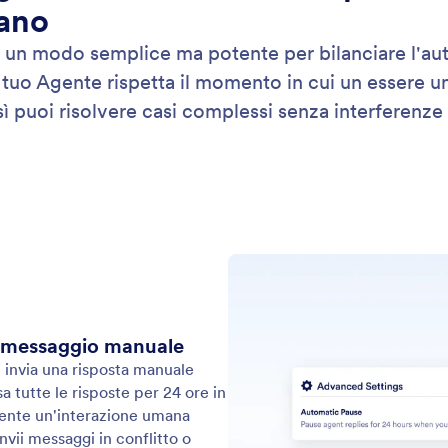
ogni
: Delayed Response
Scopri di più
ta Ritardata
Pa
 una pausa naturale alle risposte del tuo Assistente
Las
isposta Ritardata consente al tuo assistente di
per