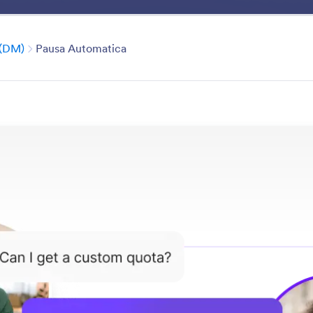
Benefici
Funzioni
Modelli
Esempi di Utilizzo
Categoria
 (DM)
Pausa Automatica
Direct Messages (DMs)
e gestisci le conversazioni private su Instagram con ri
rtificiale. Rispondi istantaneamente alle richieste dei clie
 messaggi dei lead, 24 ore su 24, 7 giorni su 7, con la vo
le funzionalità
Categoria
 Instagram
Messaggi diretti (DM)