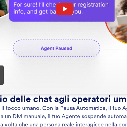
: Reply to DMs
Scopri di più
ndi ai DM
Me
i automaticamente ai DM Instagram con risposte
Sos
 allineate alla voce del tuo brand. Mantieni le
IA 
ioni vive e i clienti soddisfatti a tutte le ore.
del
sen