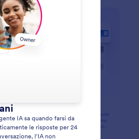
: Pause/Resume Replies
Scopri di più
tti in pausa/Riprendi risposte
pendi e riprendi facilmente le risposte del tuo Assistente
ai messaggi diretti e ai commenti. Controlla l'attivazione
l'automazione, per il timing delle campagne, situazioni
sibili o per intervenire manualmente.