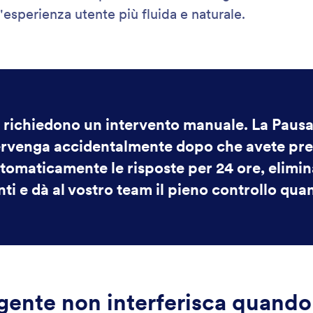
: Response Hours
Scopri di più
di Risposta
Nu
uando far rispondere al tuo Assistente IA. Offri un
Dec
 tempestivo impostando orari di risposta specifici
fil
lineano alla tua disponibilità.
infl