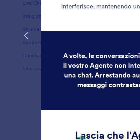
Live Chat
1
Funzioni
Integrazioni
7
Funzioni
Strumenti
16
Funzioni
Supporto multicanale
9
Funzioni
Condividi
2
Funzioni
Sicurezza
4
Funzioni
Orari 
Scegli q
supporto
che si al