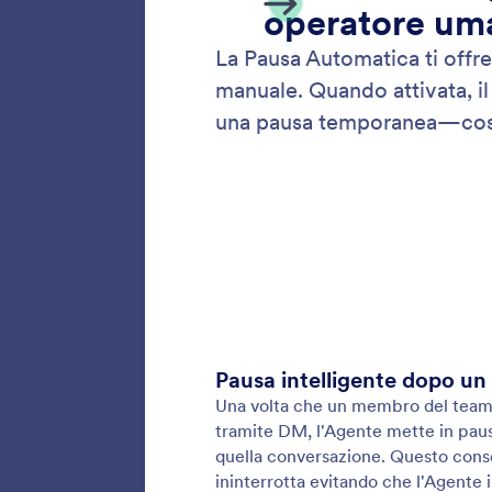
Rispos
Aggiungi
IA. La R