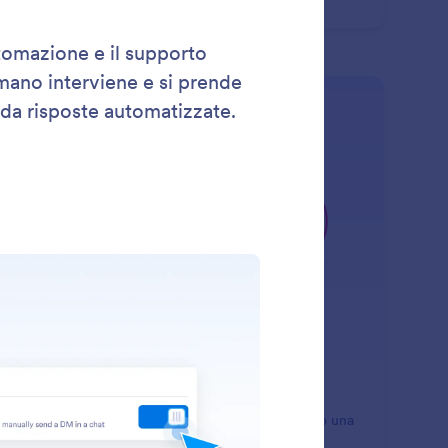
 interazione sia in linea con la tua strategia.
: Automatic Pause
Scopri di più
usa Automatica
cia che il tuo Assistente IA si faccia da parte quando una
sona reale si unisce alla chat. La funzione di pausa