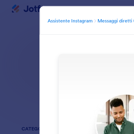
Assistente Instagram
Inizio del dialogo
Assistente Instagram
Messaggi diretti
Automatizza 
sull'intelligenza a
assistenza, e ai
Cerca tra tutte 
CATEGORIE
Assistente