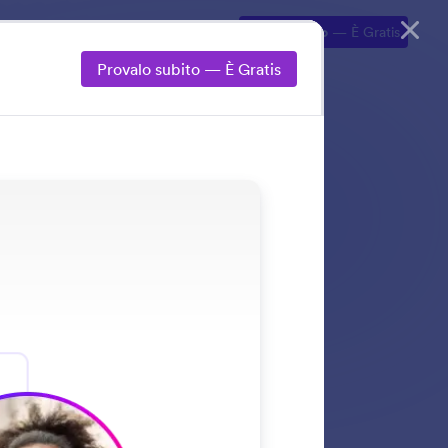
Esplora
Demo
Prezzi
Inizia Subito
— È Gratis
Provalo subito — È Gratis
sposte basate
nti, alle domande di
ce del tuo brand.