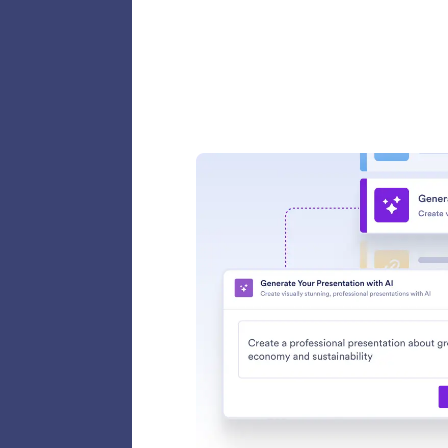
Assist
Trasform
a cui gl