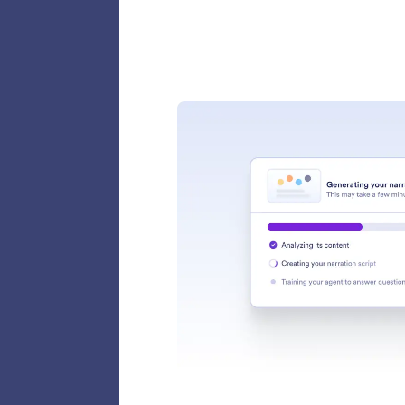
tuo assi
clienti.
Email