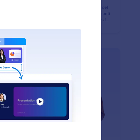
ia che il tuo Assistente IA guidi i clienti nella scelta del
dotto, nelle domande sull'acquisto e negli aggiornamenti
i ordini utilizzando i dati in tempo reale dal tuo negozio
pify.
: Instagram Agent
Scopri di più