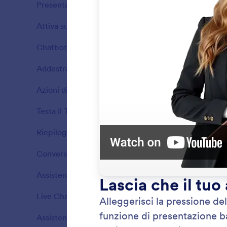
Presentazione
20
Attiva subito
10
Funzioni
Chatbot
6
Funzioni
Addestra con Salesforce
2
Funzioni
Azioni di Salesforce
11
Funzioni
Testa il Tuo Assistente
1
Funzioni
Riepilogo Assistente
3
Funzioni
Conversazioni
5
Chatb
Funzioni
Incorpor
Assistenza Clienti
8
Funzioni
web, per
immedia
Live Chat
2
Funzioni
Assistente Telefonico
5
Funzioni