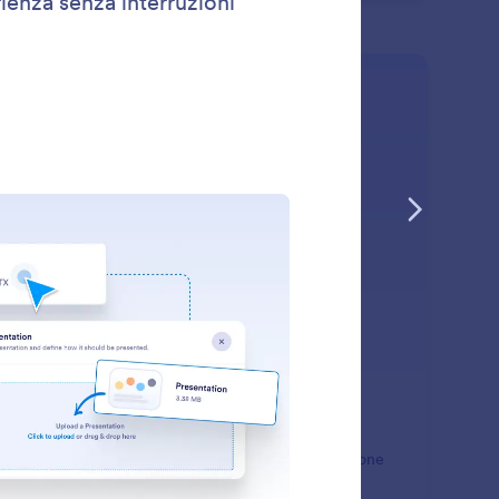
: QR Code
Scopri di più
 Code
era all'istante un QR code per condividere il tuo
istente con i tuoi clienti tramite una semplice scansione
 i propri smartphone.