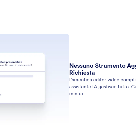
stente IA possa inviare messaggi di testo ai tuoi
per
hel
: Email
Scopri di più
Sh