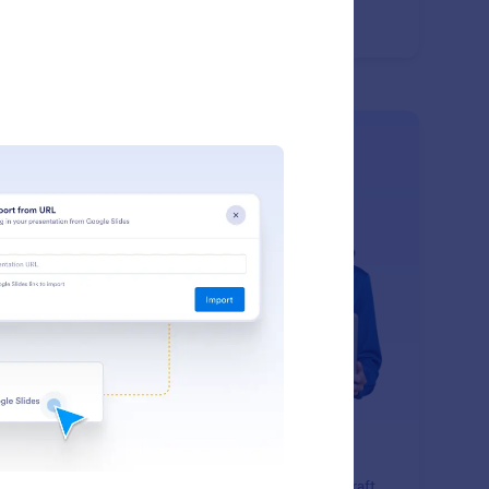
: Gmail Agent
Scopri di più
sistente Gmail
 your AI Agent connect to Gmail to automatically draft