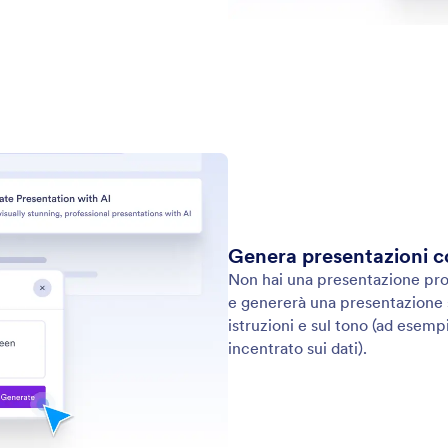
: Agent App
Scopri di più
ente via App
Fa
a all'istante il tuo assistente IA in un'app scaricabile
Con
i utenti possono accedere rapidamente da qualsiasi
i c