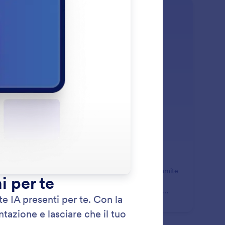
: Standalone
Scopri di più
andalone
enti agli utenti di interagire con il tuo assistente tramite
interfaccia autonoma basata su chat. Condividi
plicemente un link con i tuoi utenti e loro potranno
ragire con il tuo assistente da qualsiasi dispositivo.