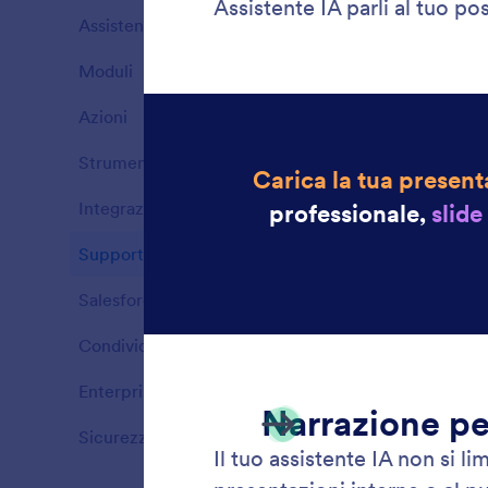
Assistente Vocale
4
Funzioni
Moduli
3
Funzioni
Azioni
4
Funzioni
Strumenti
34
Funzioni
Integrazioni
8
Funzioni
Supporto multicanale
15
Funzioni
Salesforce Clouds
4
Funzioni
Condividi
1
Funzioni
Enterprise
2
Imposta 
Funzioni
telefoni
Sicurezza
4
dedicato
Funzioni
impostaz
desidera