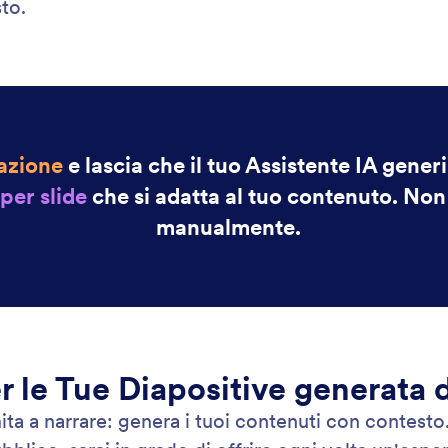
: Let Your Agent Answer Phone Cal
Scopri di più
Lascia che il tuo Assistente risponda alle chiamate telefoniche
As
il tuo Assistente IA per rispondere alle chiamate
Abil
che. Utilizza un interno o un numero di telefono
Web
 per un supporto immediato e personalizza le
ai t
ioni vocali per creare l'esperienza cliente
ta.