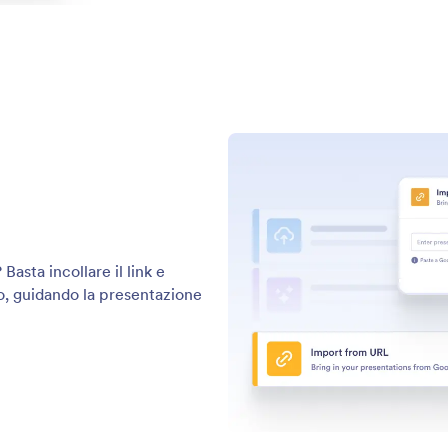
vo.
: SMS Agent
Scopri di più
tente SMS
As
a un numero di telefono designato in modo che il
Let