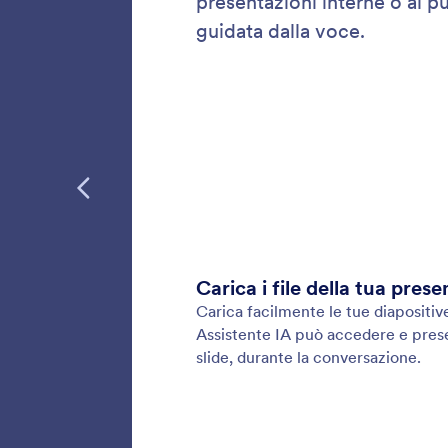
Assis
Collega 
consenti
diretta