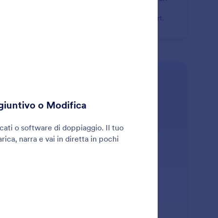
sonalized, professional replies as new emails arrive,
ping you save time and respond faster with less effort.
: Shopify
Scopri di più
opify