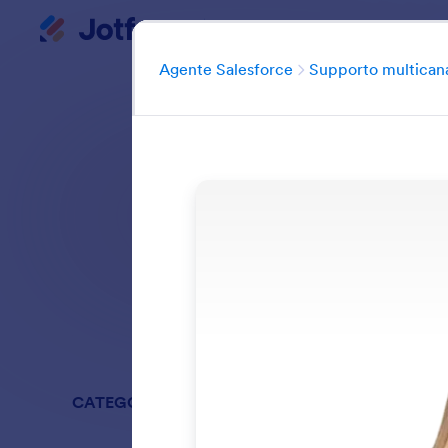
Agente Salesforce
Inizio del dialogo
Agente Salesforce
Supporto multican
Gli assistenti IA p
telefono, 
Cerca tra tutte 
CATEGORIE
Agente Sal