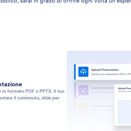
: WhatsApp Agent
Scopri di più
tente WhatsApp
QR
il tuo account WhatsApp al tuo assistente IA per
Gen
rgli di gestire le conversazioni con i clienti
ass
mente da WhatsApp.
con