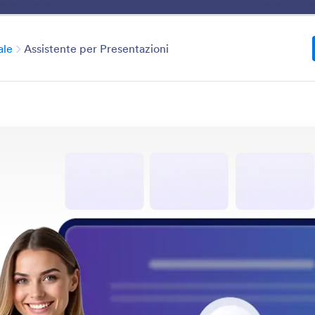
Benefici
Funzioni
Esempi di
Categoria
ale
Assistente per Presentazioni
Multichannel Support
ossono assistere gli utenti tramite più canali: un chatbot s
SMS, WhatsApp o QR code, offrendo interazioni fluide e
le funzionalità
Categoria
esforce
Supporto multicanale