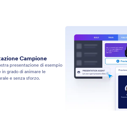
 viva la conversazione consentendo agli utenti di
Lasc
 e rispondere alle email generate dall'intelligenza
pro
e.
degl
Sho
: Presentation Agent
Scopri di più