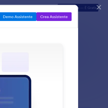
 Utilizzo
Esplora
Prezzi
Inizia Subito
— È Gratis
Demo Assistente
Crea Assistente
ul tuo sito web, via
 dinamiche.