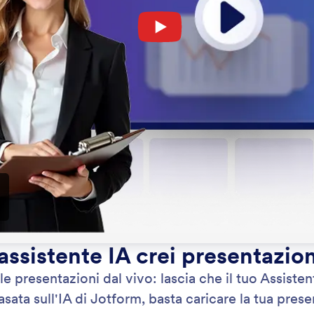
: Chatbot
Scopri di più
ot
St
a il tuo Assistente IA come chatbot sul tuo sito
Cons
mettendo agli utenti di ottenere a un supporto
un'
to.
sem
inte