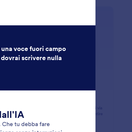
ls
: Voice Agent
Scopri di più
sistente Vocale
ita il tuo Assistente IA per gestire le chiamate vocali via
. Personalizza la voce del tuo assistente per consentire
uoi utenti di parlare con il tuo assistente online.