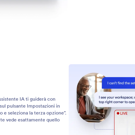
: Collect Signature
Scopri di più
gli Firme
AI
 al tuo assistente di richiedere e raccogliere firme
Con
iche.
gui