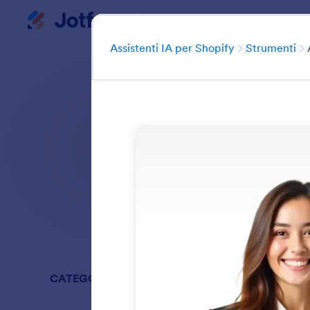
Assistenti IA per Shopify
Inizio del dialogo
Ca
Assistenti IA per Shopify
Strumenti
Potenzia il tu
Cerca tra tutte 
CATEGORIE
Assistenti 