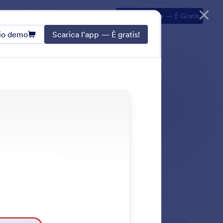
rezzi
Prova il negozio demo
Scarica l'App
— È Gratis
zio demo
Scarica l'app — È gratis!
condivisione di