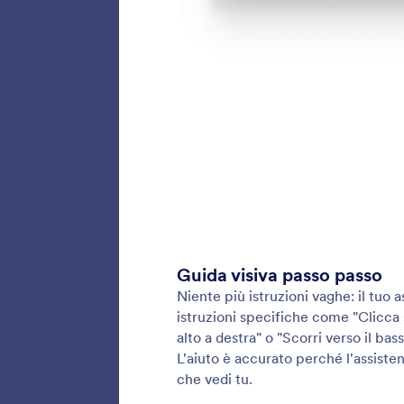
Racco
Consenti
elettron