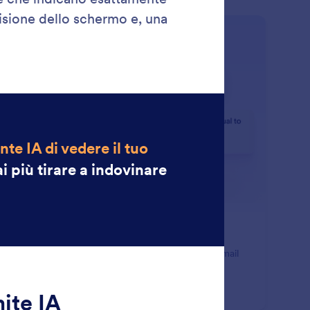
: Send Email Notifications
Scopri di più
via Notifiche E-mail
ssistente IA Shopify può inviare automaticamente email
te sulle interazioni nella chat dal vivo.