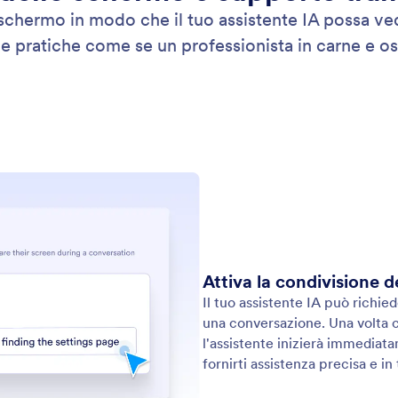
: Take Photo
Scopri di più
a una Foto
Mo
assistenza più visiva ed efficace con la funzione
Il 
oto.
prod
dir