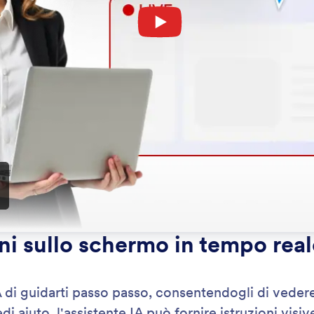
: Show List of Items
Scopri di più
 Lista di Elementi
Mo
 al tuo Assistente IA di mostrare link, immagini e
Mos
er aiutare gli utenti a trovare ciò di cui hanno
serv
.