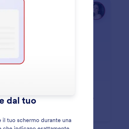
: Show Video
Scopri di più
stra Video
tra e riproduci automaticamente video di prodotti o
izi in risposta alle domande dei clienti.