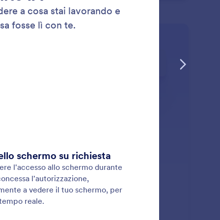
: Show Images
Scopri di più
stra immagini
tuo Assistente IA Shopify può mostrare immagini dei
otti, banner promozionali ed elementi visivi utili
ettamente nella finestra della chat.