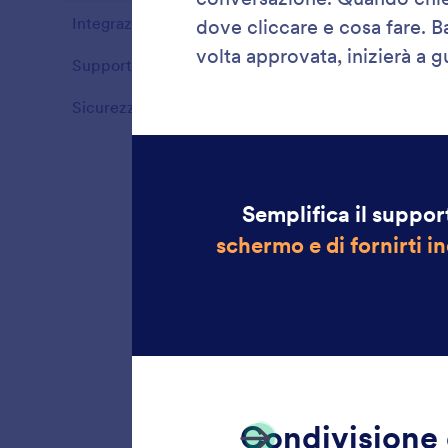
Integrazioni
1
Funzioni
Supporto multicanale
5
Funzioni
Sicurezza
4
Funzioni
Innesc
Trasform
Innesca