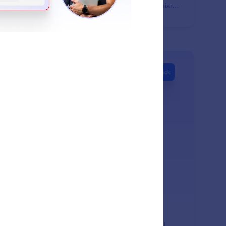
rmo quando richiesto e ti fornirà istruzioni visive chiare,
trando esattamente dove cliccare e cosa fare.
: Annotate Picture
Scopri di più
notate Picture
di le chat più visive con l’annotazione sulle immagini.