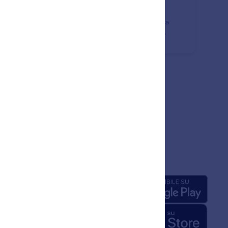
metti al tuo Assistente IA di accettare pagamenti in
t. Vendi prodotti, raccogli quote per servizi o accetta
amenti personalizzati senza interruzioni durante le
versazioni.
nda
App
iamo
mazioni su Jotform per