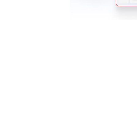
sche
mos
: Create a Ticket in Zendesk
Scopri di più
n ticket in Zendesk
An
a automaticamente le conversazioni in ticket di
Ren