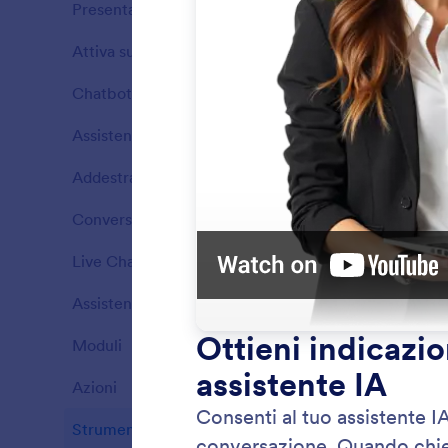
Presentazione
13
Attiva subito
7
Funzioni
Chatbot
5
Funzioni
Assistenza Clienti
9
Funzioni
Addestramento con Shopify
6
Funzioni
Conversazioni
3
Funzioni
Live Chat
2
Funzioni
Assistente Vocale
4
Mostra
Funzioni
Consenti
Moduli
3
Funzioni
azioni p
bisogno
Azioni
4
Funzioni
Strumenti
12
Funzioni