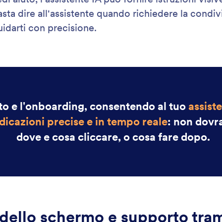
: Trigger Workflow
Scopri di più
a Flusso di Lavoro
In
a gli acquisti in azioni immediate con la funzione
L’A
 Workflow.
basa