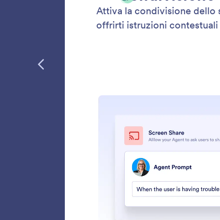
Scatt
Rendi l’
Scatta F