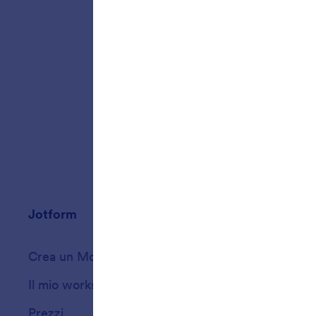
Permetti
durante 
suggeris
tempo re
Jotform
Marketplace
Crea un Modulo
Modelli
Il mio workspace
Temi per Moduli
Prezzi
Widget Moduli