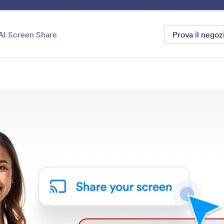
Benefici
Funzioni
Esplora
P
tegoria
AI Screen Share
Prova il nego
Tools
o assistente IA con funzionalità quali l'invio di e-mail, la 
collegamenti video e l'automazione dei flussi di lavoro.
le funzionalità
Categoria
IA per Shopify
Strumenti