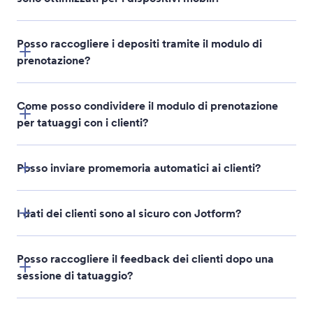
Posso raccogliere i depositi tramite il modulo di
prenotazione?
oltre 45 gateway di
Come posso condividere il modulo di prenotazione
pagamento
per tatuaggi con i clienti?
Posso inviare promemoria automatici ai clienti?
I dati dei clienti sono al sicuro con Jotform?
Posso raccogliere il feedback dei clienti dopo una
sessione di tatuaggio?