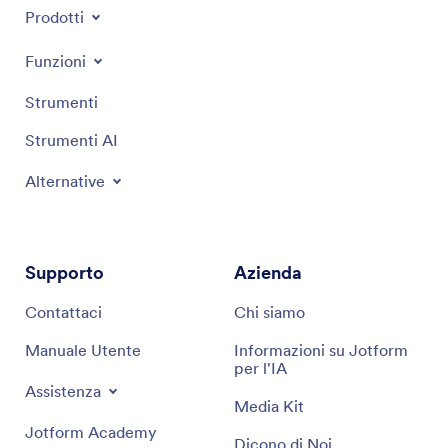
Prodotti
Gestisci appuntamenti e feedback
Funzioni
Strumenti
Strumenti AI
Alternative
Supporto
Azienda
Contattaci
Chi siamo
Manuale Utente
Informazioni su Jotform
per l'IA
Assistenza
Media Kit
Jotform Academy
Dicono di Noi