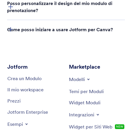
Posso personalizzare il design del mio modulo di
prenotazione?
conforme a GDPR, CCPA e PCI-DSS,
Come posso iniziare a usare Jotform per Canva?
moduli crittografati, protezione tramite password e
conformità HIPAA
Scegli un modello
Personalizza il design
Jotform
Marketplace
Crea un Modulo
Modelli
Abilita il caricamento di file
Il mio workspace
Temi per Moduli
Prezzi
Widget Moduli
Jotform Enterprise
Condividi e raccogli le risposte
Integrazioni
Esempi
Widget per Siti Web
NEW