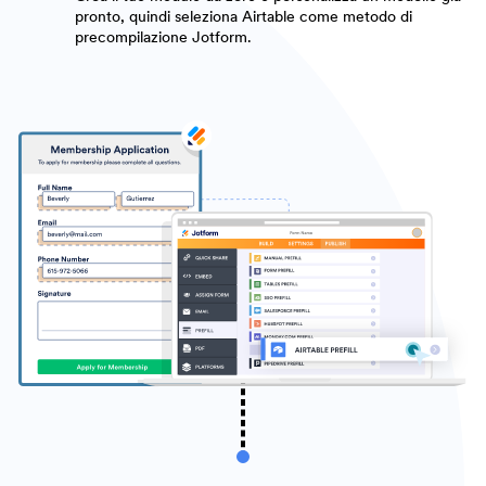
pronto, quindi seleziona Airtable come metodo di
precompilazione Jotform.