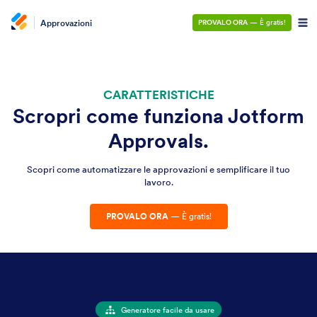
Approvazioni
PROVALO ORA
— È gratis!
CARATTERISTICHE
Scropri come funziona Jotform
Approvals.
Scopri come automatizzare le approvazioni e semplificare il tuo
lavoro.
PROVALO ORA
— È gratis!
Generatore facile da usare