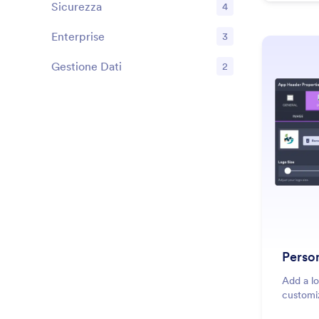
Sicurezza
4
Funzioni
Enterprise
3
Funzioni
Gestione Dati
2
Funzioni
Person
Add a lo
customiz