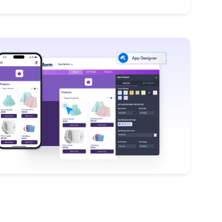
: Style Your App's Interface
Scopri di più