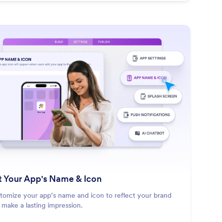
: Set Your App's Name & Icon
Scopri di più
t Your App's Name & Icon
tomize your app’s name and icon to reflect your brand
 make a lasting impression.