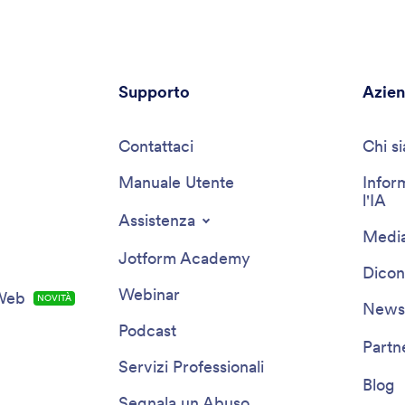
Supporto
Azie
Contattaci
Chi s
Manuale Utente
Infor
l'IA
Assistenza
Media
Jotform Academy
Dicon
Webinar
 Web
NOVITÀ
Newsl
Podcast
Partn
Servizi Professionali
Blog
Segnala un Abuso