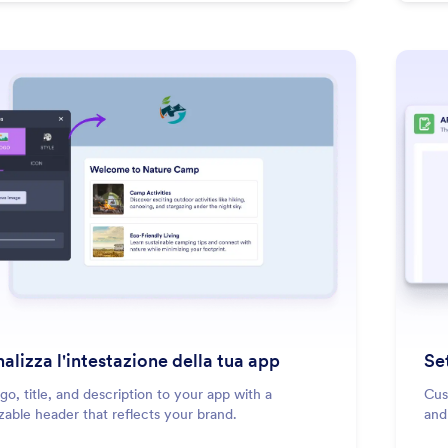
: Customize Your App Header
Scopri di più
alizza l'intestazione della tua app
Se
go, title, and description to your app with a
Cus
able header that reflects your brand.
and