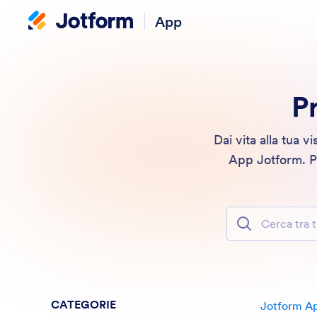
App
P
Dai vita alla tua 
App Jotform. Pro
Cerca tra tutte 
CATEGORIE
Jotform A