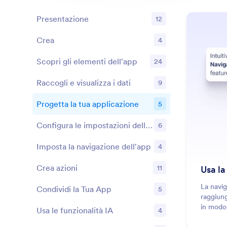
Presentazione
12
Crea
4
Funzioni
Scopri gli elementi dell'app
24
Funzioni
Raccogli e visualizza i dati
9
Funzioni
Progetta la tua applicazione
5
Funzioni
Configura le impostazioni dell'app
6
Funzioni
Imposta la navigazione dell'app
4
Funzioni
Crea azioni
11
Usa la
Funzioni
La navig
Condividi la Tua App
5
Funzioni
raggiung
in modo 
Usa le funzionalità IA
4
Funzioni
cliccare