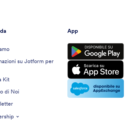
nda
App
iamo
mazioni su Jotform per
 Kit
o di Noi
etter
ership