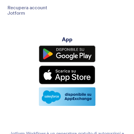
Recupera account
Jotform
App
Jotform Workflows è un generatore gratuito di automazioni e