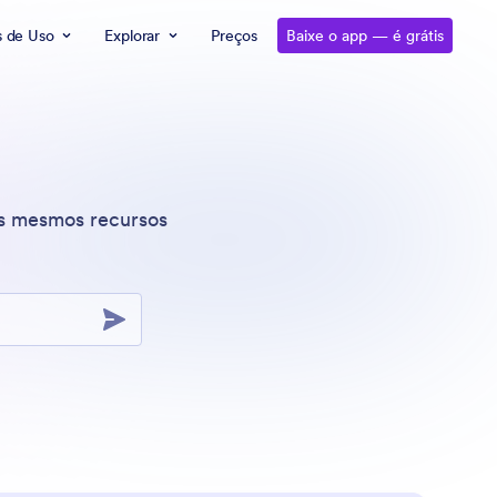
s de Uso
Explorar
Preços
Baixe o app — é grátis
s mesmos recursos