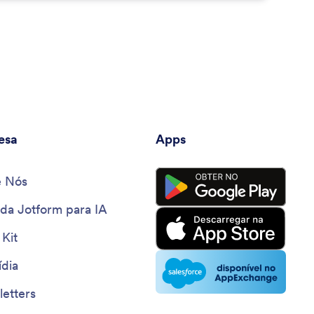
esa
Apps
e Nós
 da Jotform para IA
 Kit
dia
etters