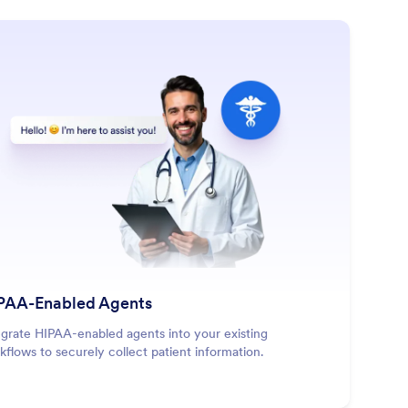
: HIPAA-Enabled Agents
Saiba Mais
PAA-Enabled Agents
egrate HIPAA-enabled agents into your existing
kflows to securely collect patient information.