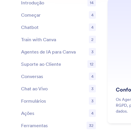
Introdução
14
Começar
4
Recursos
Chatbot
4
Recursos
Train with Canva
2
Recursos
Agentes de IA para Canva
3
Recursos
Suporte ao Cliente
12
Recursos
Conversas
4
Recursos
Chat ao Vivo
3
Confo
Recursos
Os Agen
Formulários
3
Recursos
RGPD, p
dados.
Ações
4
Recursos
Ferramentas
32
Recursos