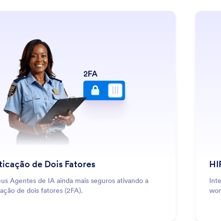
: Two-Factor Authentication
Saiba Mais
ticação de Dois Fatores
HI
eus Agentes de IA ainda mais seguros ativando a
Int
ação de dois fatores (2FA).
wor