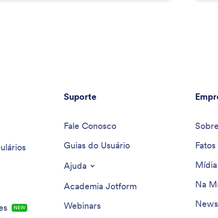
Suporte
Empr
Fale Conosco
Sobr
Guias do Usuário
Fatos
ulários
Mídia
Ajuda
Na Mí
Academia Jotform
Newsl
Webinars
es
NEW