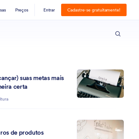
sas
Preços
Entrar
Cadastre-se gratuitamente!
ESC
cançar) suas metas mais
eira certa
itura
iros de produtos