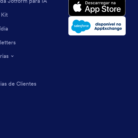
 da Jotform para IA
 Kit
dia
etters
rias
ias de Clientes