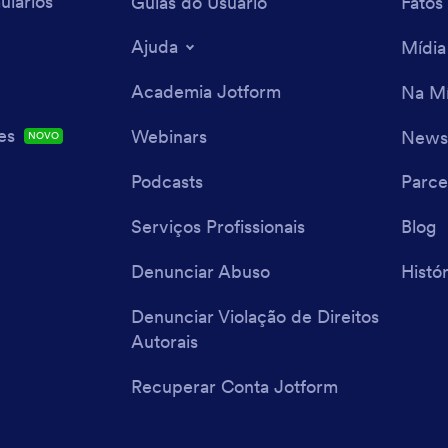
ulários
Guias do Usuário
Fatos
Ajuda
Mídia
Academia Jotform
Na Mí
es
Webinars
Newsl
NOVO
Podcasts
Parce
Serviços Profissionais
Blog
Denunciar Abuso
Histór
Denunciar Violação de Direitos
Autorais
Recuperar Conta Jotform