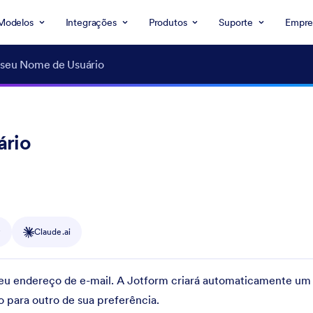
Modelos
Integrações
Produtos
Suporte
Empre
 seu Nome de Usuário
ário
y
Claude.ai
 seu endereço de e-mail. A Jotform criará automaticamente u
o para outro de sua preferência.