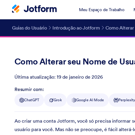
Meu Espaço de Trabalho
Guias do Usuário
Introdução ao Jotform
Como Alterar
Como Alterar seu Nome de Usu
Última atualização:
19 de janeiro de 2026
Post ID
Resumir com:
ChatGPT
Grok
Google AI Mode
Perplexit
Ao criar uma conta Jotform, você só precisa informar
usuário para você. Mas não se preocupe, é fácil alterá-l