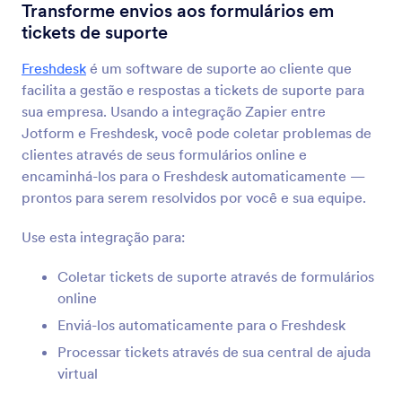
Integrações para Formulários
CRM
Transforme envios aos formulários em
tickets de suporte
Integrações a CRMs
Freshdesk
é um software de suporte ao cliente que
181 Integrações
facilita a gestão e respostas a tickets de suporte para
sua empresa. Usando a integração Zapier entre
Jotform e Freshdesk, você pode coletar problemas de
Mais Recente
Popular
clientes através de seus formulários online e
encaminhá-los para o Freshdesk automaticamente —
prontos para serem resolvidos por você e sua equipe.
HubSpot
Envie novos contatos para o seu CRM e crie
Use esta integração para:
novos negócios
Coletar tickets de suporte através de formulários
online
Active Campaign
Enviá-los automaticamente para o Freshdesk
Atualize contatos e ofertas em seu CRM de
Processar tickets através de sua central de ajuda
vendas
virtual