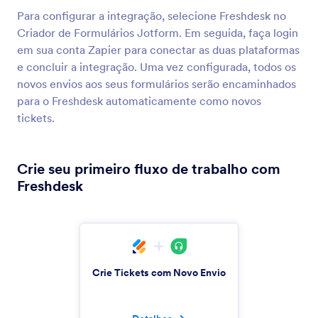
Salesforce
Para configurar a integração, selecione Freshdesk no
Envie novos leads, contatos ou contas ao seu
Criador de Formulários Jotform. Em seguida, faça login
CRM de vendas
em sua conta Zapier para conectar as duas plataformas
e concluir a integração. Uma vez configurada, todos os
novos envios aos seus formulários serão encaminhados
Keap
para o Freshdesk automaticamente como novos
Adicione novos contatos ao seu CRM e atribua
tickets.
tags
Crie seu primeiro fluxo de trabalho com
Pipedrive
Freshdesk
Envie novos contatos, promoções e atividades
para seu pipeline de vendas
Zoho CRM
Envie novos contatos instantaneamente para seu
Crie Tickets com Novo Envio
sistema de CRM