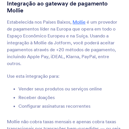
Integrações para Formulários
Processadores de Pagamento
Integração ao gateway de pagamento
Mollie
Processamento de
Pagamentos
Estabelecida nos Países Baixos,
Mollie
é um provedor
de pagamentos líder na Europa que opera em todo o
39 Integrações
Espaço Econômico Europeu e na Suíça. Usando a
integração à Mollie da Jotform, você poderá aceitar
pagamentos através de +20 métodos de pagamento,
Mais Recente
Popular
incluindo Apple Pay, iDEAL, Klarna, PayPal, entre
outros.
Use esta integração para:
PayPal
Colete pagamentos online com segurança para
Vender seus produtos ou serviços online
sua empresa
Receber doações
Configurar assinaturas recorrentes
Stripe
Receba pagamentos e doações online
Mollie não cobra taxas mensais e apenas cobra taxas
transacionais por transações bem-sucedidas — ou seja,