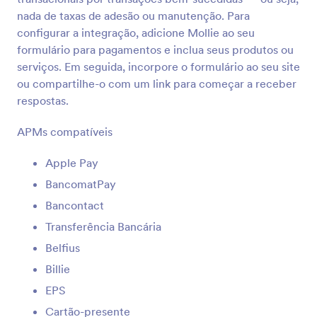
nada de taxas de adesão ou manutenção. Para
Authorize.Net
configurar a integração, adicione Mollie ao seu
Receba pagamentos eletrônicos e com cartão
formulário para pagamentos e inclua seus produtos ou
online
serviços. Em seguida, incorpore o formulário ao seu site
ou compartilhe-o com um link para começar a receber
respostas.
Worldpay UK
Receba pagamentos através do processador de
APMs compatíveis
pagamentos líder do Reino Unido
Apple Pay
2CheckOut
BancomatPay
Aceite pagamentos globais através de seus
Bancontact
formulários sem complicações
Transferência Bancária
Belfius
Square ACH
Billie
Use o Square ACH para coletar pagamentos de
EPS
clientes
Cartão-presente