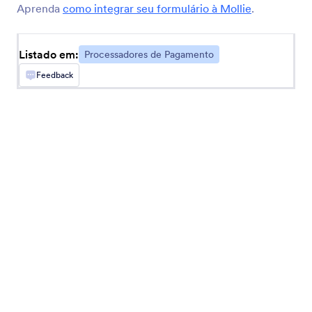
Aprenda
como integrar seu formulário à Mollie
.
Venmo
Colete pagamentos móveis através do seu
Listado em:
Processadores de Pagamento
formulário
Feedback
Cash App Pay
Colete pagamentos com Cash App através dos
seus formulários
CyberSource
Receba pagamentos através de seus formulários
online
Chargebee
Create Chargebee customers from Jotform
submissions