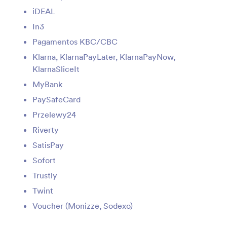
iDEAL
Zoho Invoice
In3
Create Zoho Invoice invoices from Jotform
Pagamentos KBC/CBC
submissions
Klarna, KlarnaPayLater, KlarnaPayNow,
KlarnaSliceIt
ChargeOver
MyBank
Automatically create ChargeOver customers
PaySafeCard
from Jotform submissions
Przelewy24
Riverty
Epos Now
SatisPay
Automatically create Epos Now customers from
Jotform submissions
Sofort
Trustly
Twint
Apple Pay e Google Pay
Colete pagamentos com Apple Pay e Google
Voucher (Monizze, Sodexo)
Pay