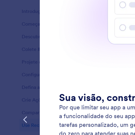
Introdução
12
Começar a Criar
4
Recursos
Descubra os Elementos do App
24
Recursos
Colete & Exiba Dados
9
Recursos
Projete o Seu App
5
Recursos
Configure as Definições do App
6
Recursos
Defina a Navegação do App
4
Recursos
Crie Ações
11
Adicio
Recursos
O Eleme
Compartilhe seu app
5
Recursos
conteúd
textos, 
Use Recursos de IA
4
Recursos
se adeq