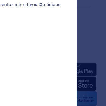
 vão além dos elementos padrão.
esa
Apps
e Nós
 da Jotform para IA
 Kit
dia
etters