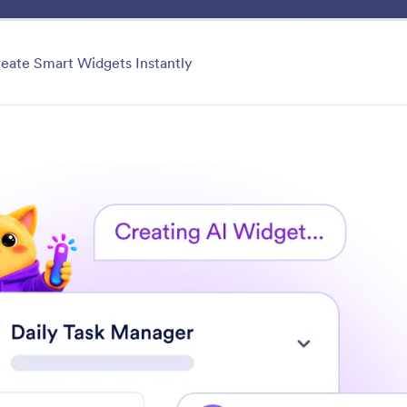
Produto
Casos de Uso
Recursos
Modelos
goria
eate Smart Widgets Instantly
Use AI Features
idades do seu app com recursos inteligentes baseados 
e design, automatize as interações dos usuários e ofere
personalizadas.
 os Recursos
Categoria
pps
Use Recursos de IA