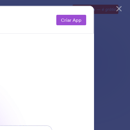
Elementos
Preços
Explorar
Comece já
—
é grátis!
Criar App
em IA. Simplifique
ça experiências