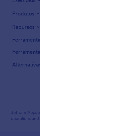
Exemplos
Widgets para Sit
Produtos
Recursos
Ferramentas
Ferramentas de IA
Alternativas
Jotform Apps is an app maker trusted by millions of users worldw
operations and customer engagement, engineered for businesses, no