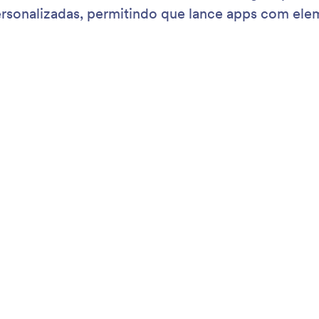
.
que
Suporte
Empr
Fale Conosco
Sobr
Guias do Usuário
Fatos
ulários
Mídia
Ajuda
Na Mí
Academia Jotform
Newsl