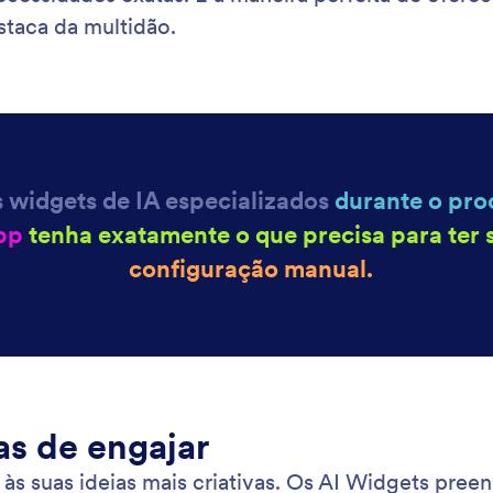
: Build Smarter with AI Guidance
Saiba Mais
Crie de Forma Mais Inteligente com Orientação de IA
Cr
erador de Apps com IA da Jotform para criar
Mel
vos personalizados, coletar dados e otimizar
cri
os sem programação. Basta conversar com a IA para
fer