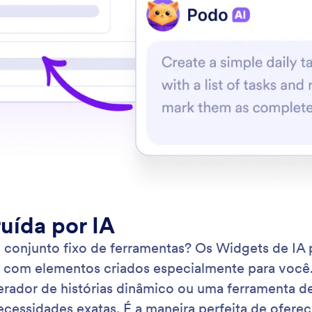
: Add and Edit Texts
Saiba Mais
ne e edite textos
At
nto de Texto oferece controle total sobre seu
Adi
o escrito. Você pode criar instantaneamente novos
fee
refinar conteúdos existentes ou adaptar o tom para
uar à sua mensagem.