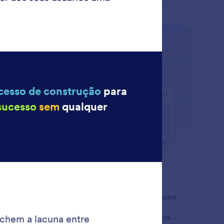
: Create Smart Widgets Instantl
Saiba Mais
eate Smart Widgets Instantly
hore o seu app com widgets inteligentes personalizados
ados por IA e adaptados aos seus objetivos. Adicione
ramentas interativas e visualizações de dados exclusivas