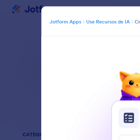
Apps
Início da caixa de diálogo
Cate
Jotform Apps
Use Recursos de IA
Cr
Aprimore as capac
seu processo d
Pesquisar todos
CATEGORIAS
Jotform A