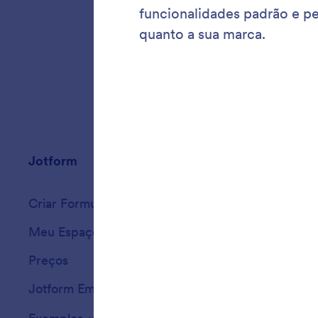
começar
Jotform
Marketplace
Criar Formulário
Modelos
Meu Espaço de Trabalho
Temas para Form
Preços
Widgets
Jotform Empresas
Integrações