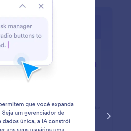
: Enable AI Chatbot
Saiba Mais
ivar Chatbot de IA
cione um Chatbot de IA para auxiliar usuários e coletar
dback com suporte conversacional inteligente.