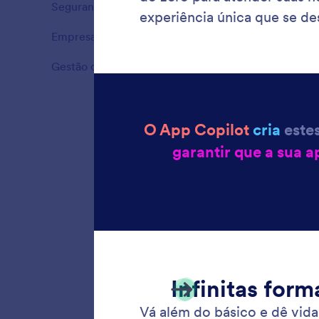
Segurança
4
Recursos
Empresas
3
Recursos
Gestão de Dados
2
Recursos
Use o G
aplicati
process