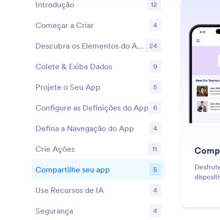
Introdução
12
Começar a Criar
4
Recursos
Descubra os Elementos do App
24
Recursos
Colete & Exiba Dados
9
Recursos
Projete o Seu App
5
Recursos
Configure as Definições do App
6
Recursos
Defina a Navegação do App
4
Recursos
Crie Ações
11
Compa
Recursos
Desfrut
Compartilhe seu app
5
Recursos
disposit
Use Recursos de IA
4
Recursos
Segurança
4
Recursos