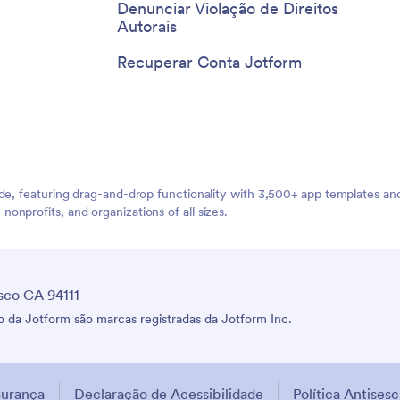
Denunciar Violação de Direitos
Autorais
Recuperar Conta Jotform
ide, featuring drag-and-drop functionality with 3,500+ app templates a
nprofits, and organizations of all sizes.
sco CA 94111
 da Jotform são marcas registradas da Jotform Inc.
urança
Declaração de Acessibilidade
Política Antises