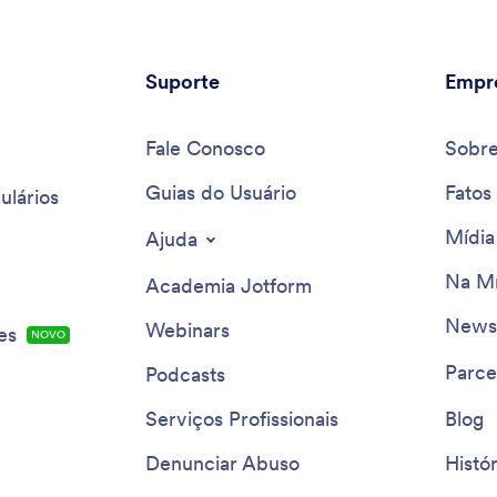
Suporte
Empr
Fale Conosco
Sobr
Guias do Usuário
Fatos
ulários
Mídia
Ajuda
Na Mí
Academia Jotform
Newsl
Webinars
es
NOVO
Parce
Podcasts
Serviços Profissionais
Blog
Denunciar Abuso
Histór