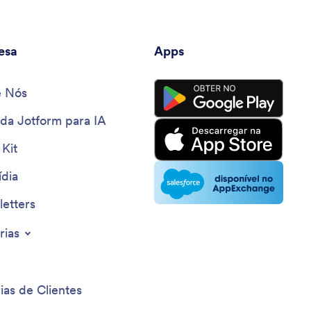
esa
Apps
e Nós
 da Jotform para IA
 Kit
dia
etters
rias
ias de Clientes