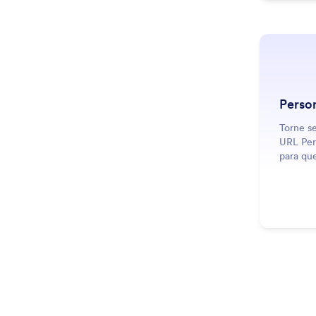
Person
Torne s
URL Pers
para que