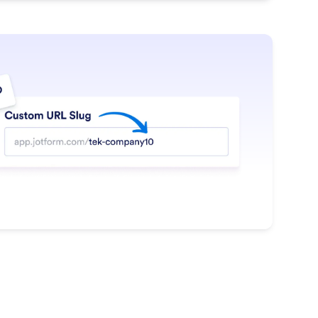
: Personalize Your App Link
Saiba Mais