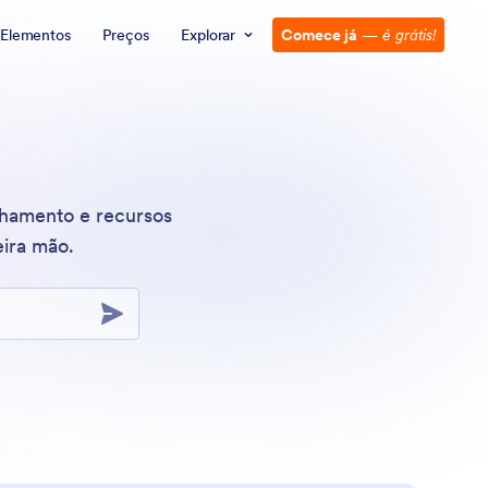
Elementos
Preços
Explorar
Comece já
—
é grátis!
lhamento e recursos
eira mão.