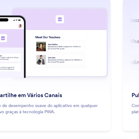
: Share Across Multiple Channels
Saiba Mais
rtilhe em Vários Canais
Pu
e de desempenho suave do aplicativo em qualquer
Com
ivo graças à tecnologia PWA.
pla