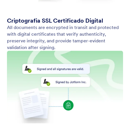
Conformidade com a HIPAA
Use HIPAA-enabled e-signatures to handle medical
forms, authorizations, and more.