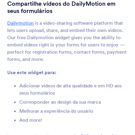
YouTube
Compartilhe vídeos do DailyMotion em
Incorpore vídeos do YouTube ao seu formulário
seus formulários
Dailymotion
is a video-sharing software platform that
Letreiro
lets users upload, share, and embed their own videos.
Adicione uma marquise de texto rolável ao seu
Our free Dailymotion widget gives you the ability to
formulário
embed videos right in your forms for users to enjoy —
perfect for registration forms, contact forms, payment
forms, and more.
Kinomap
Compartilhe seus vídeos Kinomap em seu
Use este widget para:
formulário
Adicionar vídeos de alta qualidade e em HD aos
seus formulários
Cincopa DeepUploader
Corresponder ao design da sua marca
Faça o upload de arquivos do seu formulário para
Melhorar a experiência do usuário
o Cincopa
And more!
Spotify