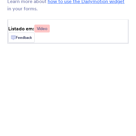
Learn more about
how to use the Dailymotion widget
Adicione músicas e listas de reprodução do
in your forms.
Spotify ao seu formulário
Listado em:
Vídeo
Incorporação de Vídeos Loom
Feedback
Embed videos in your forms
TwentyThree (Antigo 23 Video)
Compartilhe vídeos diretamente em seu
formulário
Reprodutor de Vídeos Ziggeo
Exiba vídeos em seu formulário usando Ziggeo
Gravador de Vídeos Ziggeo
Permita que seus usuários gravem vídeos através
do seu formulário usando Ziggeo