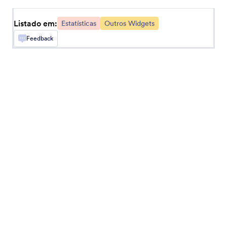
Adicione um código de rastreio do Google
Analytics ao seu formulário
Listado em:
Estatísticas
Outros Widgets
Feedback
Cronômetro
Cronometre quanto tempo os usuários levam
para preencher seu formulário
Selo Geográfico
Adicione um selo geográfico às suas respostas
Gerador de Valores Aleatórios
Gere um código aleatório para cada envio
Localização de Visitantes
Colete informações sobre a localização de seus
usuários com base em seus endereços IP