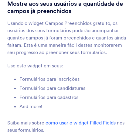
Revisar Antes de Enviar
Mostre aos seus usuários a quantidade de
Permita que usuários revisem seus envios
campos já preenchidos
Usando o widget Campos Preenchidos gratuito, os
Obter URL da Página do Formulário
usuários dos seus formulários poderão acompanhar
Obtenha a URL de seu formulário quando este
quantos campos já foram preenchidos e quantos ainda
estiver incorporado em outra página
faltam. Esta é uma maneira fácil destes monitorarem
seu progresso ao preencher seus formulários.
Campos Preenchidos
Use este widget em seus:
Mostre aos seus usuários a quantidade de
campos já preenchidos
Formulários para inscrições
Formulários para candidaturas
Formulários para cadastros
Contador de Envios
Mostre quantas vezes seu formulário foi
And more!
preenchido
Saiba mais sobre
como usar o widget Filled Fields
nos
seus formulários.
Google Analytics