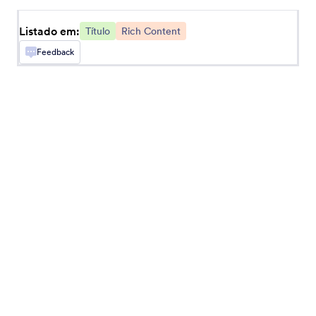
formulários
Listado em:
Título
Rich Content
Feedback
Depoimentos
Adicione depoimentos ao seu formulário
Cabeçalho (Cidade)
Adicione um cabeçalho com uma cidade grande
como imagem de fundo
Texto Arqueado
Adicione um arco de texto ao seu formulário
Cabeçalho (Grande)
Adicione um cabeçalho grande ao seu formulário