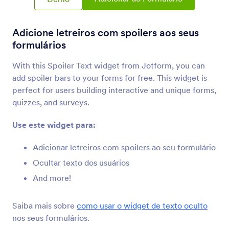
Incorporador de PDFs
Incorpore e exiba PDFs em seu formulário
Adicione letreiros com spoilers aos seus
formulários
Ajustar Texto
Adicione um banner responsivo ao seu
With this Spoiler Text widget from Jotform, you can
formulário
add spoiler bars to your forms for free. This widget is
perfect for users building interactive and unique forms,
quizzes, and surveys.
Título Animado
Adicione um título animado ao seu formulário
Use este widget para:
Adicionar letreiros com spoilers ao seu formulário
Legenda Legal
Ocultar texto dos usuários
Adicione uma legenda interessante ao seu título
ou imagem
And more!
Saiba mais sobre
como usar o widget de texto oculto
Campo de Texto com Spoiler
nos seus formulários.
Adicione letreiros com spoilers aos seus