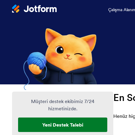
Çalışma Alanı
En S
Müşteri destek ekibimiz 7/24
hizmetinizde.
Henüz hiç
Yeni Destek Talebi