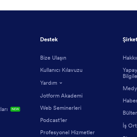
Destek
Şirke
Bize Ulaşın
Hakkı
Kullanıcı Kılavuzu
Yapay
Bilgile
Yardım
Medya
Jotform Akademi
Haber
Web Seminerleri
arı
NEW
Bülte
Podcast'ler
İş Ort
Profesyonel Hizmetler