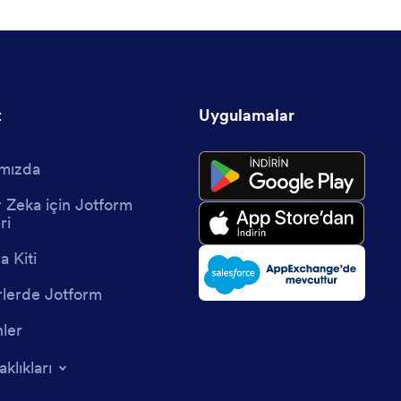
t
Uygulamalar
mızda
 Zeka için Jotform
ri
 Kiti
lerde Jotform
nler
aklıkları