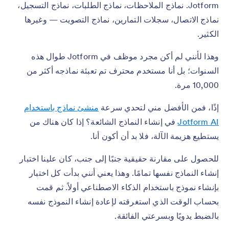
Jotform. نماذج الملاحظات، نماذج الطلبات، نماذج التسجيل،
نماذج الاتصال، سجلات التمارين، نماذج التصويت — وغيرها
الكثير.
وهذا لأنني لم أكن مجرد موظف في Jotform طوال هذه
السنوات؛ بل أنا مستخدم محترف تم تعبئة نماذجه أكثر من
10,000 مرة.
إذًا، فمن الأفضل مني لتحدي سرعة
منشئ نماذج باستخدام
Jotform AI
في إنشاء النماذج الشائعة؟ إذا كان هناك من
يستطيع هزيمة الآلة، فلا بد أن أكون أنا.
للحصول على مقارنة حقيقية جنبًا إلى جنب، كان علينا اختبار
إنشاء النماذج نفسها تمامًا. وهذا يعني أنني بدأت كل اختبار
بإنشاء نموذج باستخدام الذكاء الاصطناعي أولاً. ثم قمت
بحساب الوقت الذي استغرقته لإعادة إنشاء النموذج نفسه
بالضبط يدويًا وبسرعتي الفائقة.