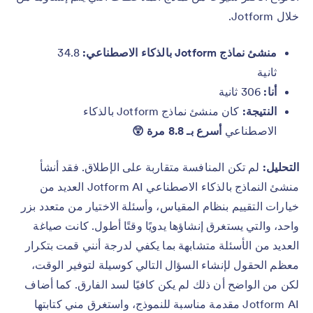
خلال Jotform.
منشئ نماذج Jotform بالذكاء الاصطناعي:
34.8
ثانية
أنا:
306 ثانية
النتيجة:
كان منشئ نماذج Jotform بالذكاء
الاصطناعي
أسرع بـ 8.8 مرة
😲
التحليل:
لم تكن المنافسة متقاربة على الإطلاق. فقد أنشأ
منشئ النماذج بالذكاء الاصطناعي Jotform AI العديد من
خيارات التقييم بنظام المقياس، وأسئلة الاختيار من متعدد بزر
واحد، والتي يستغرق إنشاؤها يدويًا وقتًا أطول. كانت صياغة
العديد من الأسئلة متشابهة بما يكفي لدرجة أنني قمت بتكرار
معظم الحقول لإنشاء السؤال التالي كوسيلة لتوفير الوقت،
لكن من الواضح أن ذلك لم يكن كافيًا لسد الفارق. كما أضاف
Jotform AI مقدمة مناسبة للنموذج، واستغرق مني كتابتها