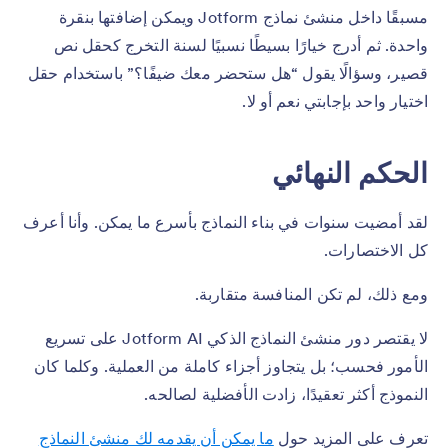
مسبقًا داخل منشئ نماذج Jotform ويمكن إضافتها بنقرة
واحدة. ثم أدرج خيارًا بسيطًا نسبيًا لسنة التخرج كحقل نص
قصير، وسؤالًا يقول “هل ستحضر معك ضيفًا؟” باستخدام حقل
اختيار واحد بإجابتي نعم أو لا.
الحكم النهائي
لقد أمضيت سنوات في بناء النماذج بأسرع ما يمكن. وأنا أعرف
كل الاختصارات.
ومع ذلك، لم تكن المنافسة متقاربة.
لا يقتصر دور منشئ النماذج الذكي Jotform AI على تسريع
الأمور فحسب؛ بل يتجاوز أجزاء كاملة من العملية. وكلما كان
النموذج أكثر تعقيدًا، زادت الأفضلية لصالحه.
تعرف على المزيد حول
ما يمكن أن يقدمه لك منشئ النماذج