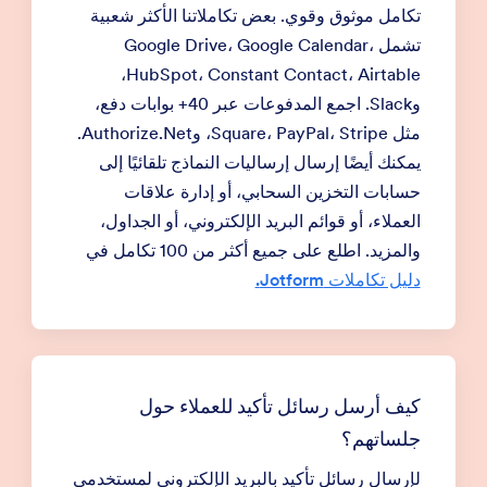
تكامل موثوق وقوي. بعض تكاملاتنا الأكثر شعبية
تشمل Google Drive، Google Calendar،
HubSpot، Constant Contact، Airtable،
وSlack. اجمع المدفوعات عبر 40+ بوابات دفع،
مثل Square، PayPal، Stripe، وAuthorize.Net.
يمكنك أيضًا إرسال إرساليات النماذج تلقائيًا إلى
حسابات التخزين السحابي، أو إدارة علاقات
العملاء، أو قوائم البريد الإلكتروني، أو الجداول،
والمزيد. اطلع على جميع أكثر من 100 تكامل في
دليل تكاملات Jotform.
كيف أرسل رسائل تأكيد للعملاء حول
جلساتهم؟
لإرسال رسائل تأكيد بالبريد الإلكتروني لمستخدمي