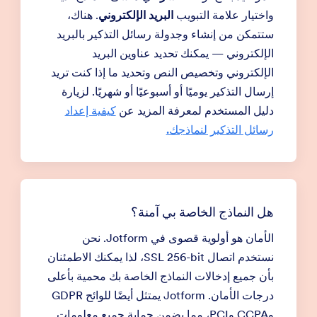
واختيار علامة التبويب
البريد الإلكتروني
. هناك،
ستتمكن من إنشاء وجدولة رسائل التذكير بالبريد
الإلكتروني — يمكنك تحديد عناوين البريد
الإلكتروني وتخصيص النص وتحديد ما إذا كنت تريد
إرسال التذكير يوميًا أو أسبوعيًا أو شهريًا. لزيارة
دليل المستخدم لمعرفة المزيد عن
كيفية إعداد
رسائل التذكير لنماذجك.
هل النماذج الخاصة بي آمنة؟
الأمان هو أولوية قصوى في Jotform. نحن
نستخدم اتصال SSL 256-bit، لذا يمكنك الاطمئنان
بأن جميع إدخالات النماذج الخاصة بك محمية بأعلى
درجات الأمان. Jotform يمتثل أيضًا للوائح GDPR
وCCPA وPCI، مما يضمن حماية جميع معلومات