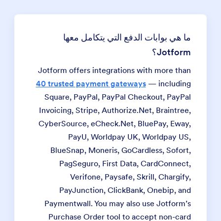
ما هي بوابات الدفع التي يتكامل معها
Jotform؟
Jotform offers integrations with more than
40 trusted payment gateways
— including
Square, PayPal, PayPal Checkout, PayPal
Invoicing, Stripe, Authorize.Net, Braintree,
CyberSource, eCheck.Net, BluePay, Eway,
PayU, Worldpay UK, Worldpay US,
BlueSnap, Moneris, GoCardless, Sofort,
PagSeguro, First Data, CardConnect,
Verifone, Paysafe, Skrill, Chargify,
PayJunction, ClickBank, Onebip, and
Paymentwall. You may also use Jotform’s
Purchase Order tool to accept non-card