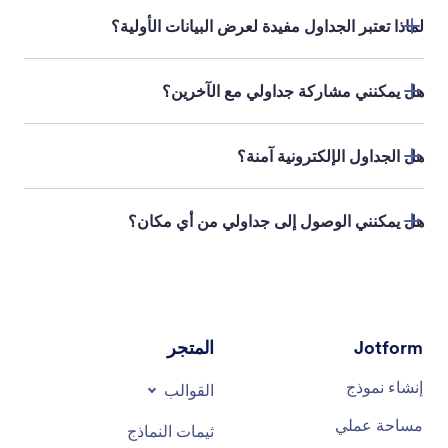
لماذا تعتبر الجداول مفيدة لعرض البيانات الأولية؟
قالب جدول
هل يمكنني مشاركة جداولي مع الآخرين؟
ما هو الغرض من هذا الجدول؟
هل الجداول الإلكترونية آمنة؟
ما هي نقاط البيانات التي يجب أن تكون في أعمدة منفصلة؟
هل يحتاج هذا الجدول إلى علامات تبويب متعددة؟
هل يمكنني الوصول إلى جداولي من أي مكان؟
هل تم وضع هذا الجدول بطريقة يسهل على الآخرين فهمها؟
Jotform
المتجر
ميزات الأمان
إنشاء نموذج
القوالب
مساحة عملي
ثيمات النماذج