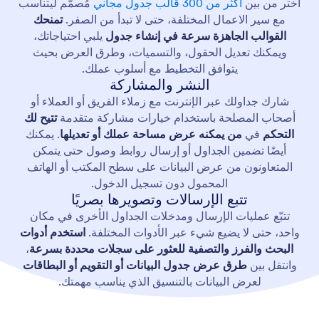
اختر من بين
أكثر من 300 قالب جدول مجاني
مُصمّم ليتناسب
مع سير الاعمال المختلفة، حتى لا تبدأ من الصفر.
تمنحك
القوالب الجاهزة سرعة في إنشاء جدول
يلبي احتياجاتك،
ويمكنك تعديل الحقول، والتسميات، وطرق العرض بحيث
يتوافق التخطيط مع أسلوب عملك.
النشر والمشاركة
شارك جداولك عبر الإنترنت مع زملاء الفريق أو العملاء أو
أصحاب المصلحة باستخدام خيارات مشاركة متقدمة
تتيح لك
التحكم
في
من يمكنه عرض مساحة عملك أو تعديلها
. يمكنك
أيضًا تضمين الجداول أو إرسال روابط وصول حتى يتمكن
المتعاونون من عرض البيانات على سطح المكتب أو الهاتف
المحمول دون تسجيل الدخول.
تتبع الإرسالات وتصويرها بصريًا
تتبّع عمليات الإرسال ومدخلات الجداول الأخرى في مكان
واحد، حتى لا يضيع شيء عبر الأدوات المختلفة.
استخدم أدوات
البحث والفرز والتصفية للعثور على سجلات محددة بسرعة
،
وانتقل بين
طرق عرض جدول البيانات أو التقويم أو البطاقات
لعرض البيانات بالتنسيق الذي يناسب مهمتك.