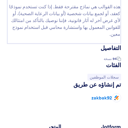
هذه القوالب هي نماذج مقترحة فقط. إذا كنت تستخدم نموذجًا
كعقد، أو لجمع بيانات شخصية (أو بيانات الرعاية الصحية)، أو
لأي غرض آخر له آثار قانونية، فإننا نوصيك بالتأكد من امتثالك
للقوانين المعمول بها واستشارة محامي قبل استخدام نموذج
معين.
التفاصيل
94
نسخة
الفئات
انتقل إلى الفئة:
سجلات الموظفين
تم إنشاؤه عن طريق
zakbak92
Jotform
المتجر