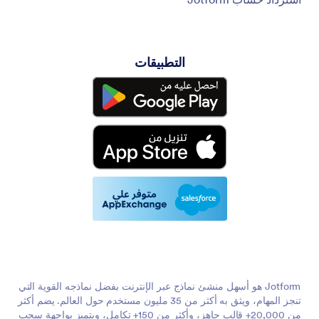
التطبيقات
Jotform هو أسهل منشئ نماذج عبر الإنترنت بفضل نماذجه القوية التي
تنجز المهام، ويثق به أكثر من 35 مليون مستخدم حول العالم. يضم أكثر
من 20,000+ قالب جاهز، وأكثر من 150+ تكامل، ويتميز بواجهة سحب