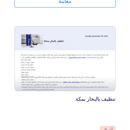
معاينة
شكل جدول بحيث يسهل قراءتها وتحليلها. يستخدم هذا القالب
أيضًا أداة الحساب والمنطق الشرطي من أجل الحصول على
إجمالي الإيرادات والمصروفات. يمكنك تخصيص ملف PDF
هذا بالكامل عن طريق تغيير غلاف الصورة والشعار وصور
الموظفين وتنسيق الخط و التصميم وغير ذلك الكثير باستخدام
محرر PDF.
تنظيف بالبخار بمكة
انتقل إلى الفئة: