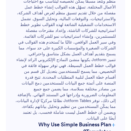
منظم ومُعد مسبقًا يمكن تخصيصه ليتناسب مع احتياجات
الأعمال المختلفة. تسهّل هذه القوالب إنشاء خطط عمل
مفصلة من خلال تقديم تنسيق منظم لعرض أهداف الشركة،
والاستراتيجيات، والتوقعات المالية، وتحليل السوق. تشمل
الاستخدامات التشغيلية الشائعة لهذه القوالب تطوير خطط
استراتيجية للشركات الناشئة، وإعداد مقترحات مفصلة
للمستثمرين، وإنشاء استراتيجيات نمو للشركات القائمة.
وفي سير العمل الواقعي، غالبًا ما تُستخدم هذه القوالب في
الشركات الصغيرة والمؤسسات الكبيرة على حد سواء، مما
يسمح بتقديم أهداف العمل بشكل متناسق واحترافي.
تتميز Jotform بكونها منشئ النماذج الإلكتروني الرائد لإنشاء
قوالب خطط العمل البسيطة. فهي توفر سهولة فائقة في
التخصيص، مما يسمح للمستخدمين بتعديل كل قسم من
أقسام خطة العمل لتلبية المتطلبات المحددة. تتيح قدرة
المنصة على أتمتة جمع البيانات للمستخدمين دمج البيانات
من مصادر مختلفة بسلاسة، مما يضمن جمع جميع
المعلومات الضرورية وإدراجها في المستند النهائي. بالإضافة
إلى ذلك، توفر Jotform Tables نظامًا مركزيًا لإدارة البيانات،
مما يمكّن المستخدمين من تنظيم وتحليل بياناتهم بكفاءة،
ويضمن أن خطط العمل ليست شاملة فحسب، بل تعتمد
أيضًا على البيانات.
+
Why Use Simple Business Plan