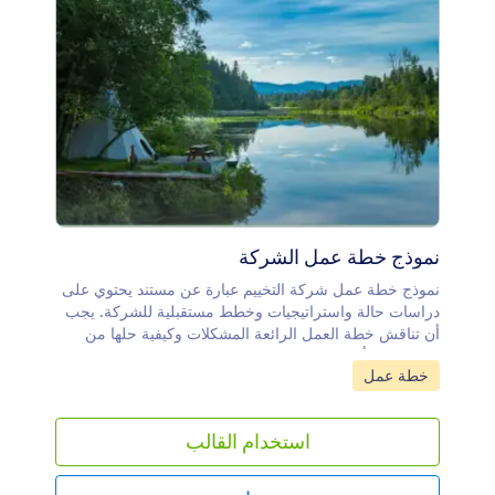
نموذج خطة عمل الشركة
نموذج خطة عمل شركة التخييم عبارة عن مستند يحتوي على
دراسات حالة واستراتيجيات وخطط مستقبلية للشركة. يجب
أن تناقش خطة العمل الرائعة المشكلات وكيفية حلها من
خلال إنشاء أهداف وخطط محددة.يحتوي نموذج عمل شركة
انتقل إلى الفئة:
خطة عمل
التخييم هذا على صفحة غلاف وصفحة نظرة عامة على
الشركة وصفحة فريق العمل وصفحة الأسئلة المتداولة وقسم
التحليل المالي وصفحة خاتمة. كما يوضح هذا النموذج أيضًا
استخدام القالب
مهمة الشركة ورؤيتها وأهدافها ورسالتها. يشرح هذا القالب
التكاليف والإيرادات والأرباح والخسائر والمصروفات المتوقعة
للشركة شهريًا وربع سنويًا وسنويًا. يتم عرض البيانات في