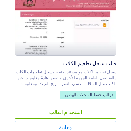
قالب سجل تطعيم الكلاب
سجل تطعيم الكلاب هو مستند يحتفظ بسجل تطعيمات الكلب
والتفاصيل الطبية المهمة الأخرى. يتضمن عادةً معلومات عن
الكلب مثل السلالة، الاسم، العمر، تاريخ الميلاد، ومعلومات
الاتصال بالمالك. ويشمل قسم التطعيمات تواريخ التطعيم، نوع
انتقل إلى الفئة:
قوالب حفظ السجلات البيطرية
اللقاح الذي تلقاه، ومعلومات عن العمليات الأخرى التي خضع
لها الكلب. هل تحتاج إلى تخصيص قالب سجل تطعيم الكلاب
هذا؟ لا مشكلة! مع أداة Jotform سهلة الاستخدام، يصبح
استخدام القالب
تخصيص نماذجك أمرًا بسيطًا. يمكنك السحب والإفلات لإضافة
أو إزالة حقول النموذج، اضافة العلامات التجارية والصور،
التكامل مع التطبيقات الخارجية، تغيير الخطوط والألوان، وغير
معاينة
ذلك الكثير! حافظ على تنظيم سجلاتك من خلال إنشاء قالب