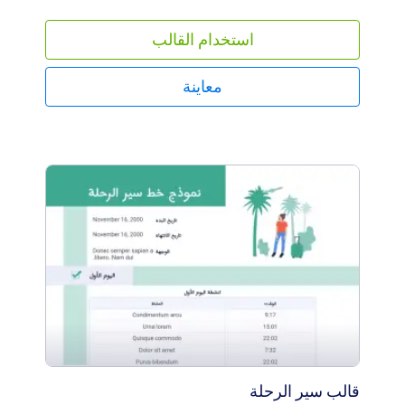
كل مرة. فقط قم بتعبئة النموذج الإلكتروني البسيط
بمعلومات العميل وتفاصيل المشروع مثل الأهداف، الميزانية،
استخدام القالب
والمواد المستخدمة، وسينشئ القالب تلقائيًا ملخصات بصيغة
PDF — يسهل تنزيلها، طباعتها، ومشاركتها مع باقي فريق
التسويق.ونظرًا لأن كل حملة تسويقية فريدة من نوعها،
معاينة
فلماذا لا تجعل ملخص التسويق الخاص بك مميزًا أيضًا؟ لحسن
الحظ، تخصيص قالب ملخص التسويق أمر في غاية السهولة
بفضل محرر PDF الذي يعمل بالسحب والإفلات. يمكنك تغيير
النص أو أي عنصر ببضع نقرات فقط. لا تتردد في الإبداع —
غيّر الخطوط والألوان، أضِف صورة خلفية خاصة بك، أو أضف
شعار شركتك لإضفاء لمسة احترافية.وفي كل مرة تُدخل فيها
تفاصيل حملة تسويقية جديدة، سيعرض قالب موجز التسويق
المُخصص هذه الخطط في ملفات PDF يسهل الوصول إليها.
وباستخدام ملخصات التسويق بصيغة PDF، يمكن لفريقك
التسويقي البدء فورًا في الترويج لمنتجاتك وبناء علامتك
التجارية.
قالب سير الرحلة