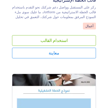
قالب الخطة الإستراتيجية
ركز على المستقبل وواصل دعم شركتك نحو التقدم باستخدام
قالب الخطة الاستراتيجية من Jotform. ما عليك سوى ملء
النموذج المرفق بمعلومات حول شركتك، التعمق في تحليل
نقاط القوة والضعف والفرص والتهديدات (SWOT)، واختتم
انتقل إلى الفئة:
أعمال
بتحديد أهدافك الاستراتيجية، الإجراءات المطلوبة، والخطط
المالية. يحول القالب المعلومات المقدمة إلى ملفات PDF
احترافية يمكنك تنزيلها أو طباعتها أو مشاركتها على
استخدام القالب
الفور.لست بحاجة إلى شهادة في التصميم لإنشاء خطة
استراتيجية احترافية. يمكنك تغيير الخطوط، تحديث الألوان،
وإضافة شعار شركتك بسهولة باستخدام محرر PDF من
معاينة
Jotform. حدد الأهداف، رتب الأولويات، وضع خطط عمل
قوية في شكل ملفات PDF أنيقة باستخدام قالب الخطة
الاستراتيجية. من خلال تعريف أهدافك والخطوات التي
ستتخذها لتحقيقها بوضوح، يمكنك الحفاظ على مسار شركتك
وتسريع نمو أعمالك.