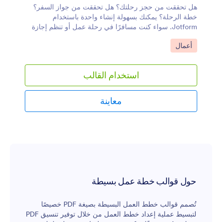
هل تحققت من حجز رحلتك؟ هل تحققت من جواز السفر؟
خطة الرحلة؟ يمكنك بسهولة إنشاء واحدة باستخدام
Jotform. سواء كنت مسافرًا في رحلة عمل أو تنظم إجازة
عائلية كبيرة، ستحتاج إلى خطة رحلة لتنظيم جدولك. ما عليك
انتقل إلى الفئة:
أعمال
سوى إرفاق النموذج الخاص بك إلى قالب سير الرحلة لتحويل
المعلومات المُدخلة إلى مستندات PDF جميلة على الفور.
يمكنك بعد ذلك تنزيلها مباشرةً على هاتفك أو طباعتها لتأخذها
استخدام القالب
معك في مغامراتك.نعلم أنك متحمس جدًا لرحلتك. أخبار
جيدة — يمكن أن يكون قالب خطة الرحلة الخاصة بك مميزًا
أيضًا! قم بتخصيص الألوان والخطوط أو الصور بلمسة زر
معاينة
واحدة. لماذا لا تضيف صورة جميلة لك ولرفاق السفر؟ يتيح
لك محرر PDF من Jotform سحب وإفلات حقول النماذج
بسهولة لتخصيص الأنشطة، والأوقات، وطول الرحلة.النتيجة
هي خطة رحلة رائعة، مثالية للمشاركة، أو الطباعة، أو
العرض على أي جهاز. تأكد من أن كل شيء يسير حسب
الخطة باستخدام قالب سير الرحلة — ولا تترك الاستمتاع!
حول قوالب خطة عمل بسيطة
تُصمم قوالب خطط العمل البسيطة بصيغة PDF خصيصًا
لتبسيط عملية إعداد خطط العمل من خلال توفير تنسيق PDF