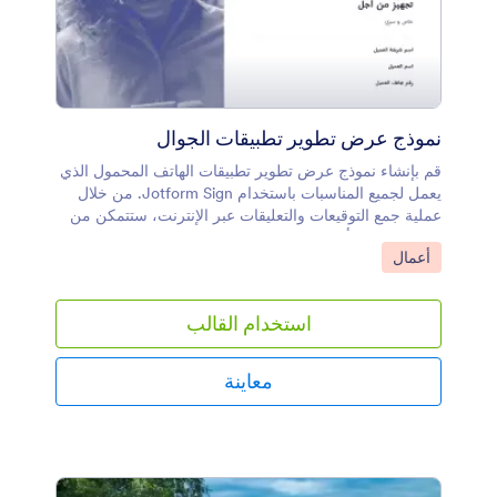
نموذج عرض تطوير تطبيقات الجوال
قم بإنشاء نموذج عرض تطوير تطبيقات الهاتف المحمول الذي
يعمل لجميع المناسبات باستخدام Jotform Sign. من خلال
عملية جمع التوقيعات والتعليقات عبر الإنترنت، ستتمكن من
إدارة توقيعات أعضاء فريقك في مكان واحد مناسب. شاركه
انتقل إلى الفئة:
أعمال
عبر البريد الإلكتروني أو قم بتضمينه في موقع فريق عملك
عبر الإنترنت.يعد تخصيص نموذج عرض تطوير تطبيقات
الأجهزة المحمولة هذا أمرًا بسيطًا وفعالًا باستخدام Jotform
استخدام القالب
Sign. قم بتحديث الشروط والأحكام وإضافة حقول النموذج أو
إزالتها وتغيير الخطوط والألوان وإجراء تغييرات تجميلية أخرى
دون الحاجة إلى ترميز. قم بإنشاء عرض التطبيق الخاص بك،
معاينة
وأرسله مباشرة إلى فريقك، وابدأ في جمع التوقيعات
والملاحظات على الفور. تعاون بشكل أكثر ذكاءً مع Jotform.
لتجميع التوقيعات الإلكترونية على أي جهاز، قم بإنشاء مستند
توقيع إلكتروني باستخدام Jotform Sign.