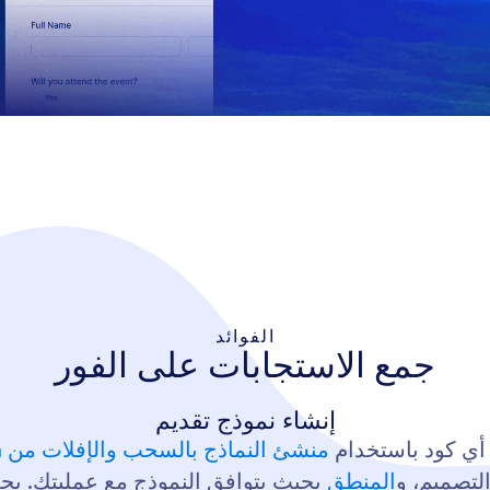
الفوائد
جمع الاستجابات على الفور
إنشاء نموذج تقديم
 أي كود باستخدام
منشئ النماذج بالسحب والإفلات من Jotform
التصميم، و
المنطق
بحيث يتوافق النموذج مع عمليتك. يجعل