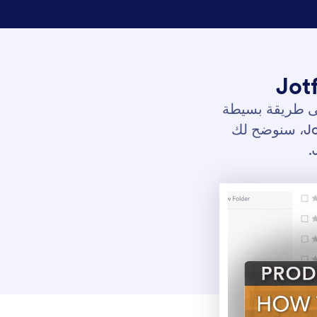
لى طريقة بسيطة
لعرض البيانات التي جمعتها. في هذا البرنامج التعليمي القصير لـ Jotform، سنوضح لك