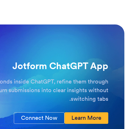
Jotform ChatGPT App
conds inside ChatGPT, refine them through
urn submissions into clear insights without
switching tabs.
Connect Now
Learn More