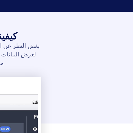
كيفي
بغض النظر عن ال
مد