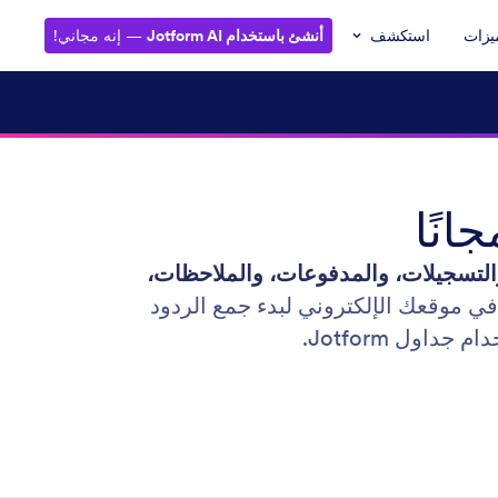
يزات
استكشف
أنشئ باستخدام Jotform AI
— إنه مجاني!
انًا
التسجيلات، والمدفوعات، والملاحظات،
في موقعك الإلكتروني لبدء جمع الردود
داول Jotform.