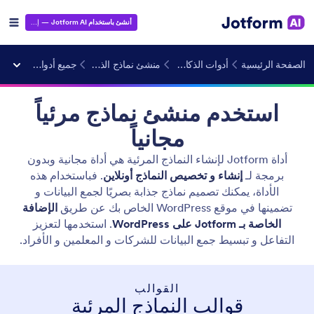
أنشئ باستخدام Jotform AI
— إنه مجاني!
الصفحة الرئيسية
أدوات الذكاء الاصطناعي
منشئ نماذج الذكاء الاصطناعي
جميع أدوات إنشاء النماذج
استخدم منشئ نماذج مرئياً
مجانياً
أداة Jotform لإنشاء النماذج المرئية هي أداة مجانية وبدون
برمجة لـ
إنشاء و تخصيص النماذج أونلاين
. فباستخدام هذه
الأداة، يمكنك تصميم نماذج جذابة بصريًا لجمع البيانات و
تضمينها في موقع WordPress الخاص بك عن طريق
الإضافة
الخاصة بـ Jotform على WordPress
. استخدمها لتعزيز
التفاعل و تبسيط جمع البيانات للشركات و المعلمين و الأفراد.
القوالب
قوالب النماذج المرئية