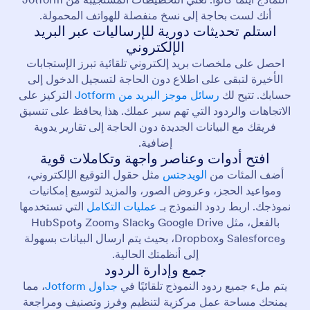
أنك لست بحاجة إلى نسخ منفصلة للهواتف المحمولة.
استلم تحديثات دورية للإرساليات عبر البريد
الإلكتروني
احصل على ملخصات بريد إلكتروني تلقائية تبرز الإستجابات
الأخيرة لتبقى على اطلاع دون الحاجة لتسجيل الدخول إلى
حسابك. تتيح لك
رسائل موجز البريد من Jotform
التركيز على
الاتجاهات والردود التي تهم سير عملك. هذا يحافظ على تنسيق
فريقك مع البيانات الجديدة دون الحاجة إلى تقارير يدوية
إضافية.
افتح أدوات وعناصر واجهة وتكاملات قوية
أضف المئات من
الويدجتس
مثل حقول التوقيع الإلكتروني،
ومواعيد الحجز، وعروض الصور، والمزيد لتوسيع إمكانيات
نموذجك. اربط ردود النموذج بـ
عمليات التكامل
التي تستخدمها
بالفعل، مثل Google Drive وSlack وZoom وHubSpot
وSalesforce وDropbox، بحيث يتم ارسال البيانات بسهولة
إلى أنظمتك الحالية.
جمع وإدارة الردود
يتم ملء جميع ردود النموذج تلقائيًا في
جداول Jotform
، مما
يمنحك مساحة عمل مركزية لتنظيم وفرز وتصنيف ومراجعة