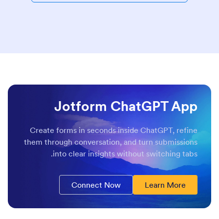
Jotform ChatGPT App
Create forms in seconds inside ChatGPT, refine
them through conversation, and turn submissions
into clear insights without switching tabs.
Connect Now
Learn More