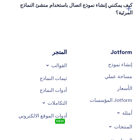
كيف يمكنني إنشاء نموذج اتصال باستخدام منشئ النماذج
المرئية؟
كيفية إنشاء نموذج
الويب الأول الخاص بك
إضافة تضمين النماذج
نماذج الاتصال
تطبيق نماذج
Jotform للهاتف المحمول
Jotform
المتجر
إنشاء نموذج
القوالب
مساحة عملي
ثيمات النماذج
الأسعار
أدوات النماذج
Jotform المؤسسات
التكاملات
أمثلة
أدوات الموقع الالكتروني
NEW
المنتجات