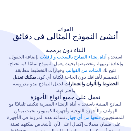
الفوائد
أنشئ النموذج المثالي في دقائق
البناء دون برمجة
استخدم
أداة إنشاء النماذج بالسحب والإفلات
لإضافة الحقول،
وإعادة ترتيبها، وتخصيصها بحيث يعمل النموذج تمامًا كما تحتاج.
تتيح لك
المئات من القوالب
وخيارات التخطيط مطابقة
التصميم لأهدافك دون الحاجة لكتابة أي كود.
يمكنك تعديل
الخطوط والألوان والشعارات
لجعل النماذج تبدو مدروسة
واحترافية.
تعمل على جميع أنواع الأجهزة
النماذج المبنية باستخدام أداة الإنشاء البصرية تتكيف تلقائيًا مع
الهواتف والأجهزة اللوحية وأجهزة الكمبيوتر، بحيث يمكن
للمستجيبين
فتحها من أي جهاز
. تساعد هذه المرونة في الأجهزة
على ضمان معدلات إكمال أعلى لأن الأشخاص يمكنهم تعبئة
النماذج أينما كانوا. تعني التخطيطات المستجيبة من Jotform