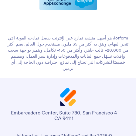
Jotform هو أسهل منشئ نماذج عبر الإنترنت بفضل نماذجه القوية التي
تنجز المهام، ويثق به أكثر من 35 مليون مستخدم حول العالم. يضم أكثر
من 20,000+ قالب جاهز، وأكثر من 150+ تكامل، ويتميز بواجهة سحب
وإفلات تسهّل جمع البيانات والمدفوعات وإدارة سير العمل، ومصمم
خصيصًا للشركات التي تحتاج إلى نماذج احترافية دون الحاجة إلى أي
ترميز.
4 Embarcadero Center, Suite 780, San Francisco
CA 94111
© 2026 Jotform Inc. The name "Jotform" and the