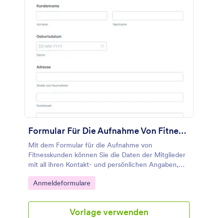
Formular Für Die Aufnahme Von Fitnesskunden
Mit dem Formular für die Aufnahme von
Fitnesskunden können Sie die Daten der Mitglieder
mit all ihren Kontakt- und persönlichen Angaben,
Kontaktinformationen für Notfälle, Gesundheits-
Go to Category:
Anmeldeformulare
und Medikamentenanamnese, Angaben zu
Lebensstil, Ernährung, Schlaf- und
Trainingsgewohnheiten, Verfügbarkeitsstatus auf
Vorlage verwenden
wöchentlicher und täglicher Basis sowie ihre