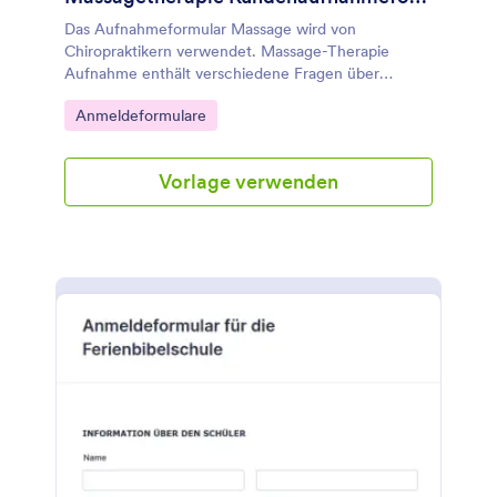
Das Aufnahmeformular Massage wird von
Chiropraktikern verwendet. Massage-Therapie
Aufnahme enthält verschiedene Fragen über
persönliche Informationen, Kontaktinformationen,
Go to Category:
Anmeldeformulare
Geschichte der Pathologie und die Symptome des
Kunden.
Vorlage verwenden