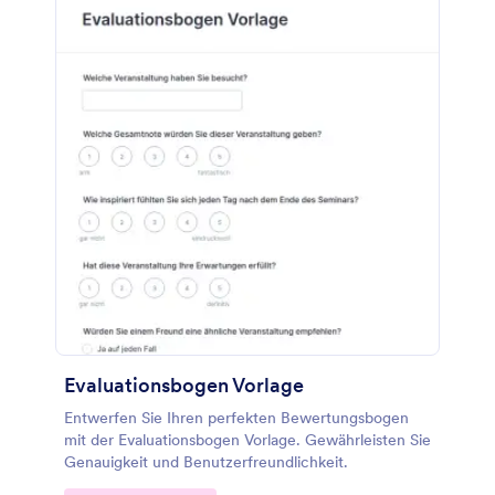
an, der keine Programmierkenntnisse erfordert und
einfach per Drag & Drop zu bedienen ist. Fügen Sie
einfach Ihr Logo hinzu, ändern Sie das Farbschema
oder fügen Sie ein Hintergrundbild hinzu, das zu
Ihrer Marke passt. Integrieren Sie leistungsstarke
Anwendungen von Drittanbietern, um mehr
Informationen zu erfassen: Nutzen Sie die über 100
Integrationen von Jotform, um eine Verbindung zu
CRM-Plattformen wie Salesforce (auch auf
Salesforce AppExchange verfügbar), Stripe, PayPal,
Dropbox und mehr herzustellen.
Evaluationsbogen Vorlage
Entwerfen Sie Ihren perfekten Bewertungsbogen
mit der Evaluationsbogen Vorlage. Gewährleisten Sie
Genauigkeit und Benutzerfreundlichkeit.