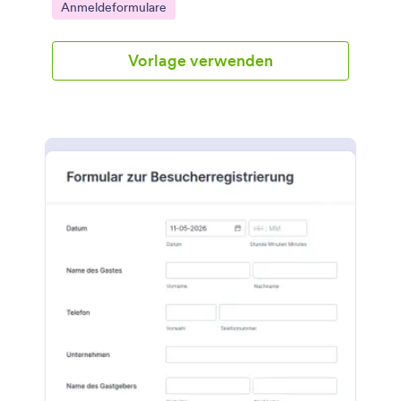
Go to Category:
Anmeldeformulare
Vorlage verwenden