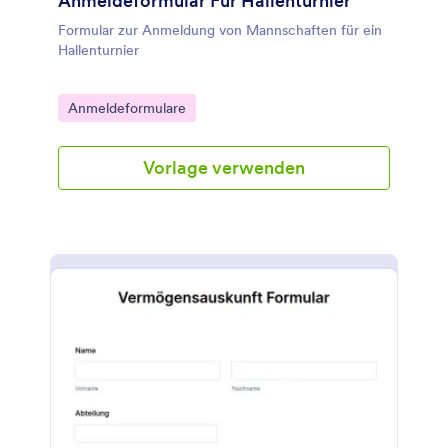
Anmeldeformular Für Hallenturnier
Formular zur Anmeldung von Mannschaften für ein
Hallenturnier
Go to Category:
Anmeldeformulare
Vorlage verwenden