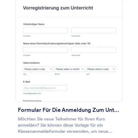
leistungsstarken Formulargenerator App von
Jotform eine Vorschau anzeigen, wie es auf jedem
Gerät aussehen wird, um sicherzustellen, dass es
perfekt ist. Und mit unseren mehr als 100
Integrationen, darunter Google Tabellen, Google
Drive, Dropbox und mehr, können Sie die erfassten
Antworten an den von Ihnen bevorzugten
Speicherdienst Ihrer Wahl senden. Sehen Sie sich
die Antworten an und holen Sie sich die
Informationen, die Sie von den Kindern benötigen,
mit einem kostenlosen Anmeldeformular für die
Ferienbibelschule.
Formular Für Die Anmeldung Zum Unterricht
Möchten Sie neue Teilnehmer für Ihren Kurs
anmelden? Sie können diese Vorlage für ein
Klassenanmeldeformular verwenden, um neue
Schüler zu finden. Die Vorlage für das