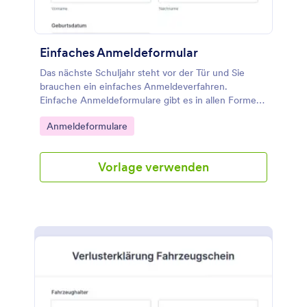
Einfaches Anmeldeformular
Das nächste Schuljahr steht vor der Tür und Sie
brauchen ein einfaches Anmeldeverfahren.
Einfache Anmeldeformulare gibt es in allen Formen
und Größen, aber diese Vorlage ist für diejenigen
Go to Category:
Anmeldeformulare
gedacht, die so schnell wie möglich mit der
Annahme von Anmeldungen beginnen möchten.
Mit diesem einfachen Anmeldeformular werden die
Vorlage verwenden
Daten der Schüler für das kommende Schuljahr
erfasst, einschließlich der persönlichen Daten, der
Klassennummer, der Zulassungsdaten und der
Noten des letzten Schulhalbjahres.