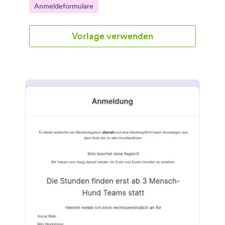
Go to Category:
Anmeldeformulare
Vorlage verwenden