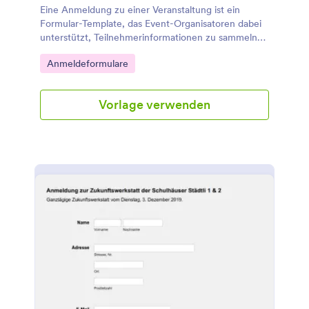
Eine Anmeldung zu einer Veranstaltung ist ein
Formular-Template, das Event-Organisatoren dabei
unterstützt, Teilnehmerinformationen zu sammeln
und den Anmeldeprozess zu vereinfachen. Mit
Go to Category:
Anmeldeformulare
diesem Template können Sie schnell und einfach
benutzerdefinierte Anmeldeformulare erstellen, um
Ihre Events reibungslos zu organisieren. Erstellen Sie
Vorlage verwenden
Ihr eigenes Anmeldeformular noch heute mit
Jotform!