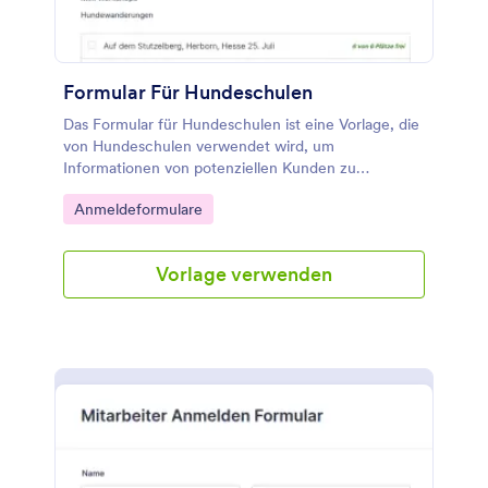
Formular Für Hundeschulen
Das Formular für Hundeschulen ist eine Vorlage, die
von Hundeschulen verwendet wird, um
Informationen von potenziellen Kunden zu
sammeln, die Interesse an der Teilnahme an Kursen
Go to Category:
Anmeldeformulare
oder anderen Dienstleistungen haben.
Vorlage verwenden