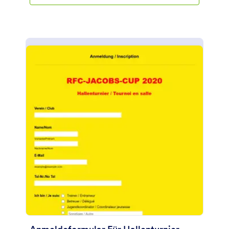
Trainingsziele erfassen. Das Formular ist mit einem
Teil zur Freigabe und Bestätigung versehen, in dem
der Kunde über die Bedingungen informiert und
gebeten wird, seine Zustimmung zu geben, indem
er das Dokument e-signiert. Die Vorlage ist
reaktionsschnell und vollständig anpassbar. Sie
können über die Drag & Drop-Funktion des
Formulargenerators von Jotform Felder hinzufügen,
entfernen oder ändern, die Farben, Schriftarten und
den Hintergrund ändern, das Formular in mehr als
50 Anwendungen integrieren und es entweder in
Ihre Website einbetten oder als eigenständiges
Formular verwenden.